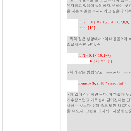
유지되고 있음에 유의하자. 원하는 구간을
을 다른 배열로 복사시키고 싶을때 자주
int a［10］= { 1,2,3,4,5,6,7,8,9,1
int b
［10］;
- 위와 같은 상황에서 a의 내용을 b
입을 해주면 된다. 즉
for(i = 0; i < 10; i++)
b［i
］= a
［i
］;
- 위와 같은 방법 말고 memcpy나 m
memcpy(b, a, 10 * sizeof(int)
);
- 와 같이 작성하면 된다. 이 한줄과 
거추장스럽고 가독성이 떨어진다는 단점
사하는 것보다 수행 속도 또한 빠르다.
할 수 있다. 그런걸 떠나서... 저렇게 