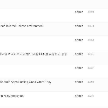
admin
30994
rted into the Eclipse environment
admin
30054
admin
34534
aton.mk파일로 라이브러리 빌드 대상 CPU를 지정하기 등등
admin
29421
admin
29587
 Android Apps Posting Good Great Easy
admin
28593
ith NDK and setup
admin
30279