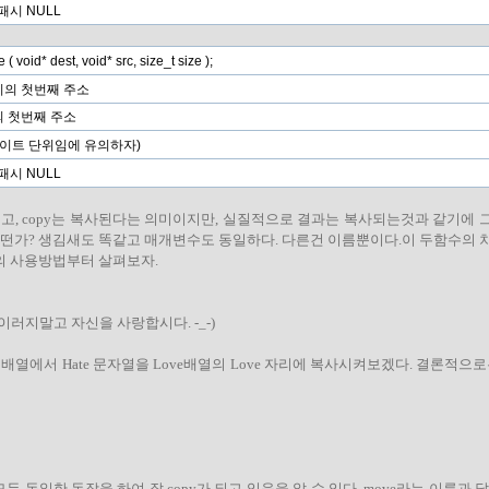
실패시 NULL
 void* dest, void* src, size_t size );
의 첫번째 주소
 첫번째 주소
바이트 단위임에 유의하자)
실패시 NULL
이고, copy는 복사된다는 의미이지만, 실질적으로 결과는 복사되는것과 같기에
어떤가? 생김새도 똑같고 매개변수도 동일하다. 다른건 이름뿐이다.이 두함수의 
의 사용방법부터 살펴보자.
 (이러지말고 자신을 사랑합시다. -_-)
e 배열에서 Hate 문자열을 Love배열의 Love 자리에 복사시켜보겠다. 결론적으로는
두 동일한 동작을 하여 잘 copy가 되고 있음을 알 수 있다. move라는 이름과 