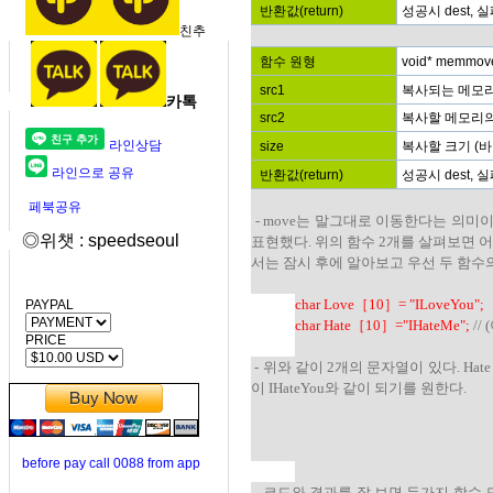
반환값(return)
성공시 dest, 
친추
함수 원형
void* memmove (
src1
복사되는 메모리
카톡
src2
복사할 메모리의
라인상담
size
복사할 크기 (
라인으로 공유
반환값(return)
성공시 dest, 
페북공유
- move는 말그대로 이동한다는 의미
◎위챗 : speedseoul
표현했다. 위의 함수 2개를 살펴보면 
서는 잠시 후에 알아보고 우선 두 함수
char Love
［10］= "ILoveYou";
PAYPAL
char Hate
［10］="IHateMe
";
//
PRICE
- 위와 같이 2개의 문자열이 있다. Hat
이 IHateYou와 같이 되기를 원한다.
before pay call 0088 from app
- 코드와 결과를 잘 보면 두가지 함수 모