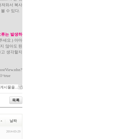
 가져와서 복사
볼 수 있다.
 오류는 발생하
주세요.) 아마
지 않아도 된
없다고 생각할지
nhn?
l=true
 게시물을...
목록
날짜
2014-03-29