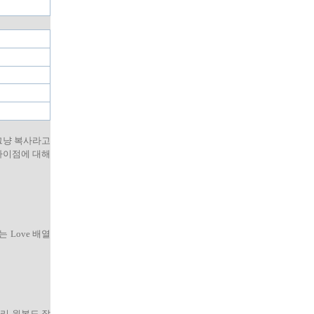
 그냥 복사라고
차이점에 대해
 Love 배열
달리 원본도 잘