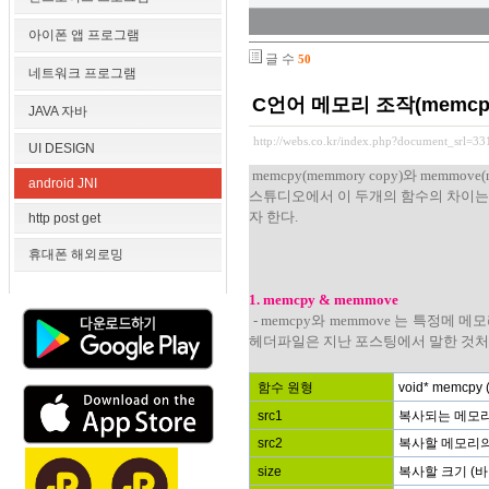
아이폰 앱 프로그램
글 수
50
네트워크 프로그램
C언어 메모리 조작(memcpy
JAVA 자바
http://webs.co.kr/index.php?document_srl=3
UI DESIGN
memcpy(memmory copy)와 mem
android JNI
스튜디오에서 이 두개의 함수의 차이는
자 한다.
http post get
휴대폰 해외로밍
1. memcpy & memmove
- memcpy와 memmove 는 특정
헤더파일은 지난 포스팅에서 말한 것처럼 mem
함수 원형
void* memcpy ( v
src1
복사되는 메모리
src2
복사할 메모리의
size
복사할 크기 (