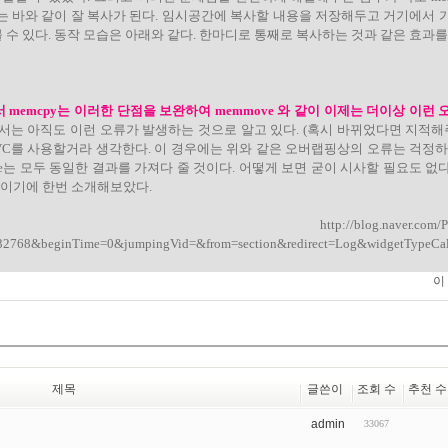
원하는 바와 같이 잘 복사가 된다. 임시공간에 복사할 내용을 저장해두고 거기에서
수 있다. 동작 모습은 아래와 같다. 한마디로 통째로 복사하는 것과 같은 효과를 
서
memcpy는 이러한 단점을 보완하여 memmove 와 같이 이제는 더이상 이런
에서는 아직도 이런 오류가 발생하는 것으로 알고 있다. (혹시 바뀌었다면 지적해
VC를 사용할거라 생각한다. 이 경우에는 위와 같은 오버랩핑상의 오류는 걱정하
move는 모두 동일한 결과를 가져다 줄 것이다. 어떻게 보면 굳이 시사할 필요도 
이기에 한번 소개해보았다.
g.naver.com/PostView.
32768&beginTime=0&jumpingVid=&from=section&redirect=Log&widgetTypeCal
이
제목
글쓴이
조회 수
추천 수
admin
33067