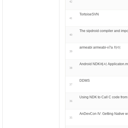
42
TortoiseSVN
41
The sipdroid compiler and impo
40
armeabi armeabi-v7a 차이
39
Android NDK에서 Applic
38
DDMS
37
Using NDK to Call C code from
36
AnDevCon IV: Getting Native w
35