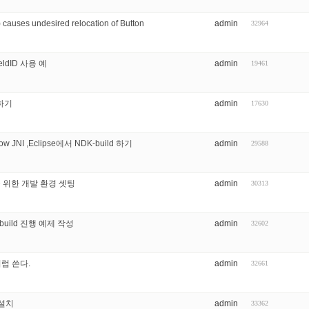
() causes undesired relocation of Button
admin
32964
ieldID 사용 예
admin
19461
용하기
admin
17630
JNI ,Eclipse에서 NDK-build 하기
admin
29588
 위한 개발 환경 셋팅
admin
30313
및 build 진행 예제 작성
admin
32602
처럼 쓴다.
admin
32661
 설치
admin
33362