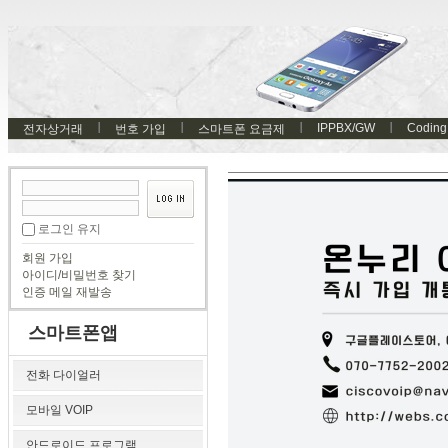
IPPBX/GW
Coding
전자상거래
번호 가입
스마트폰 요금제
로그인 유지
회원 가입
아이디/비밀번호 찾기
인증 메일 재발송
스마트폰앱
전화 다이얼러
모바일 VOIP
안드로이드 프로그램