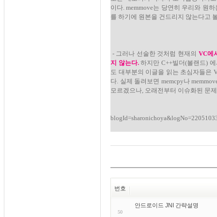
이다. memmove는 당연히 우리와 
를 하기에 원본을 건드리지 않는다고 볼 
- 그러나 선술한 것처럼 현재의
VC에
지 않는다.
하지만 C++빌더(볼랜드) 
도 대부분의 이글을 읽는 초심자들은 
다. 실제 돌려보면 memcpy나 mem
모르겠으나, 오래전부터 이슈화된 문제
http://blo
blogId=sharonichoya&logNo=2205103
번호
안드로이드 JNI 간략설명
50