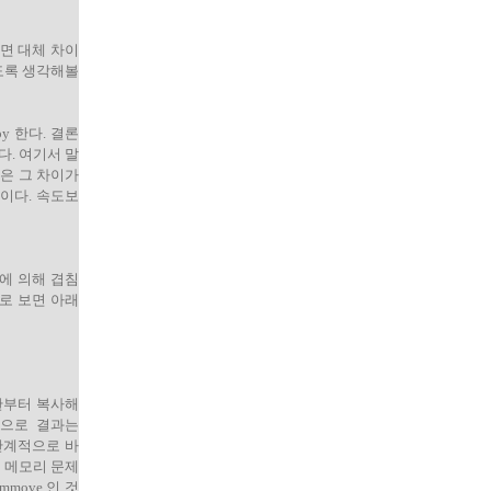
면 대체 차이
정도록 생각해볼
y 한다. 결론
다. 여기서 말
은 그 차이가
습이다. 속도보
리에 의해 겹침
으로 보면 아래
 칸부터 복사해
각으로 결과는
같이 단계적으로 바
 메모리 문제
move 인 것