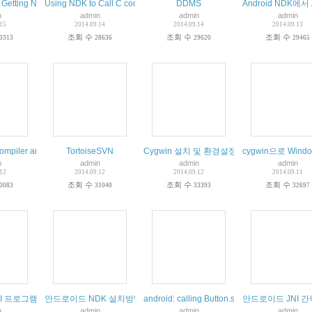
h>” Adding Include paths and symbols
Getting Native with NDK and setup
Using NDK to Call C code from Android Apps Posting Good Great Easy
DDMS
Android NDK에
n
admin
admin
admin
.15
2014.09.14
2014.09.14
2014.09.13
조회 수
조회 수
조회 수
0313
28636
29620
29465
ompiler and imported into the Eclipse environment
TortoiseSVN
Cygwin 설치 및 환경설정 NDK 설치
cygwin으로 Wind
n
admin
admin
admin
.12
2014.09.12
2014.09.12
2014.09.11
조회 수
조회 수
조회 수
0083
31040
33393
32697
 진행 예제 작성
I 프로그램 작성을 위한 개발 환경 셋팅
안드로이드 NDK 설치방법, Hellow JNI ,Eclipse에서 NDK-build 하기
android: calling Button.setText() causes unde
안드로이드 JNI 
n
admin
admin
admin