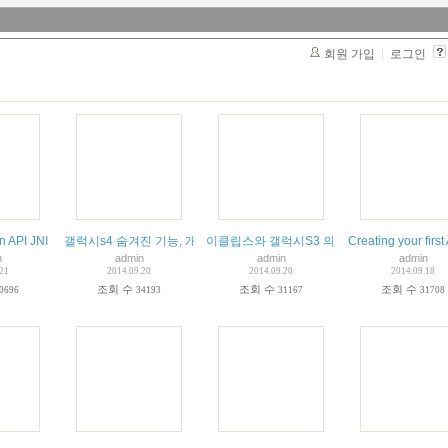
회원 가입
로그인
n API JNI
갤럭시s4 숨겨진 기능, 개발자 모드 활성화 하는 방법
이클립스와 갤럭시S3 의 연결을 위한 개발자 
Creating your fir
n
admin
admin
admin
.21
2014.09.20
2014.09.20
2014.09.18
조회 수
조회 수
조회 수
0696
34193
31167
31708