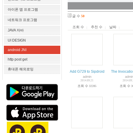
아이폰 앱 프로그램
글 수
50
네트워크 프로그램
조회 수
추천 수
날짜
JAVA 자바
UI DESIGN
android JNI
http post get
휴대폰 해외로밍
Add G729 to Sipdroid
The Invocatio
admin
admi
2014.09.21
2014.09
조회 수
조회 수
32285
3