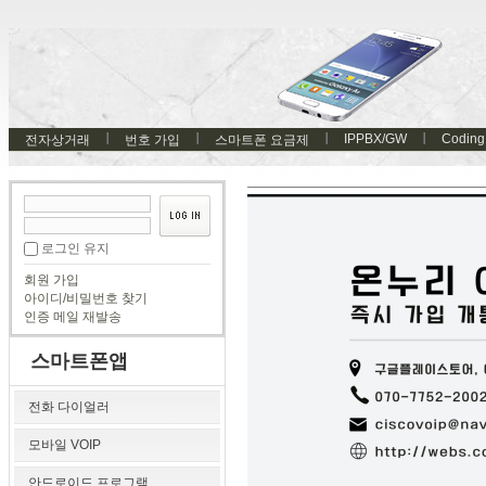
IPPBX/GW
Coding
전자상거래
번호 가입
스마트폰 요금제
로그인 유지
회원 가입
아이디/비밀번호 찾기
인증 메일 재발송
스마트폰앱
전화 다이얼러
모바일 VOIP
안드로이드 프로그램