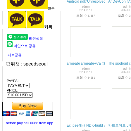
Android ndk“Unresolved inclusion: <jni.
AnDevCon IV: 
admin
admi
친추
2014.09.18
2014.09
조회 수
조회 수
31387
3
카톡
라인상담
라인으로 공유
페북공유
◎위챗 : speedseoul
armeabi armeabi-v7a 차이
The sipdroid c
admin
admi
2014.09.13
2014.09
조회 수
조회 수
34581
3
PAYPAL
PRICE
before pay call 0088 from app
Eclipse에서 NDK-build 설정 및 build
안드로이드 JN
admin
admi