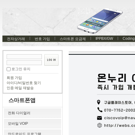
IPPBX/GW
Coding
전자상거래
번호 가입
스마트폰 요금제
로그인 유지
회원 가입
아이디/비밀번호 찾기
인증 메일 재발송
스마트폰앱
전화 다이얼러
모바일 VOIP
안드로이드 프로그램