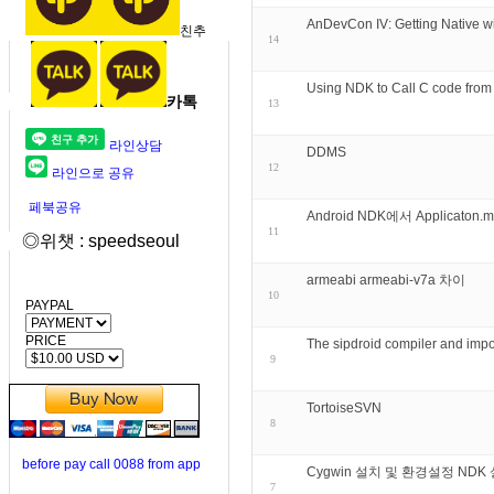
AnDevCon IV: Getting Native w
친추
14
Using NDK to Call C code from
카톡
13
라인상담
DDMS
12
라인으로 공유
페북공유
Android NDK에서 Applic
11
◎위챗 : speedseoul
armeabi armeabi-v7a 차이
10
PAYPAL
PRICE
The sipdroid compiler and impo
9
TortoiseSVN
8
before pay call 0088 from app
Cygwin 설치 및 환경설정 NDK
7