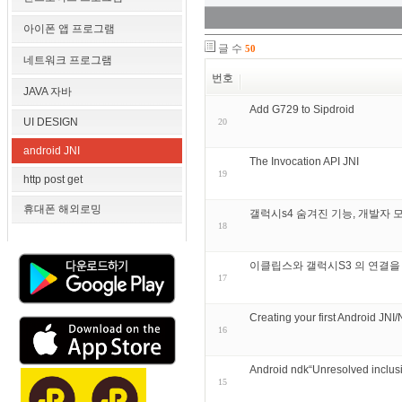
아이폰 앱 프로그램
글 수
50
네트워크 프로그램
번호
JAVA 자바
Add G729 to Sipdroid
UI DESIGN
20
android JNI
The Invocation API JNI
19
http post get
휴대폰 해외로밍
갤럭시s4 숨겨진 기능, 개발자 
18
이클립스와 갤럭시S3 의 연결을
17
Creating your first Android JN
16
Android ndk“Unresolved inclusi
15