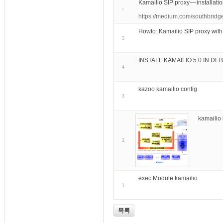
Kamailio SIP proxy — installat
https://medium.com/southbridg
Howto: Kamailio SIP proxy wit
5
INSTALL KAMAILIO 5.0 IN DEB
4
kazoo kamailio config
3
kamailio 
2
exec Module kamailio
1
목록