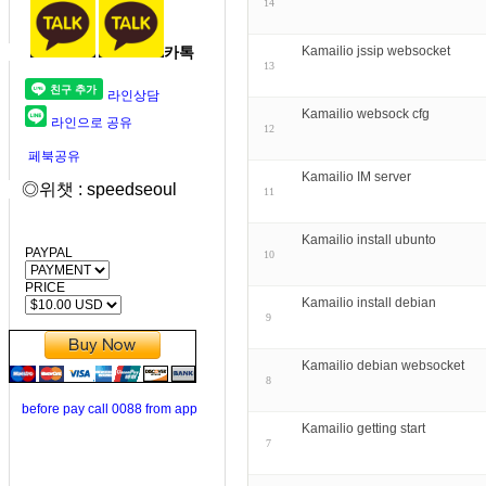
14
카톡
Kamailio jssip websocket
13
라인상담
Kamailio websock cfg
라인으로 공유
12
페북공유
Kamailio IM server
◎위챗 : speedseoul
11
Kamailio install ubunto
PAYPAL
10
PRICE
Kamailio install debian
9
Kamailio debian websocket
8
before pay call 0088 from app
Kamailio getting start
7