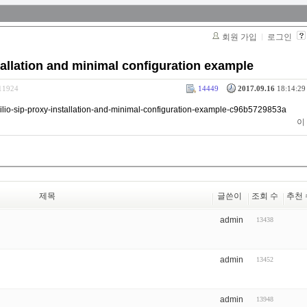
회원 가입
로그인
tallation and minimal configuration example
311924
14449
2017.09.16
18:14:29 
ilio-sip-proxy-installation-and-minimal-configuration-example-c96b5729853a
이
제목
글쓴이
조회 수
추천 
admin
13438
admin
13452
admin
13948