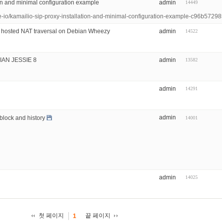
ion and minimal configuration example
admin
14449
e-io/kamailio-sip-proxy-installation-and-minimal-configuration-example-c96b5729
h hosted NAT traversal on Debian Wheezy
admin
14522
IAN JESSIE 8
admin
13582
admin
14291
admin
block and history
14001
admin
14025
첫 페이지
끝 페이지
1