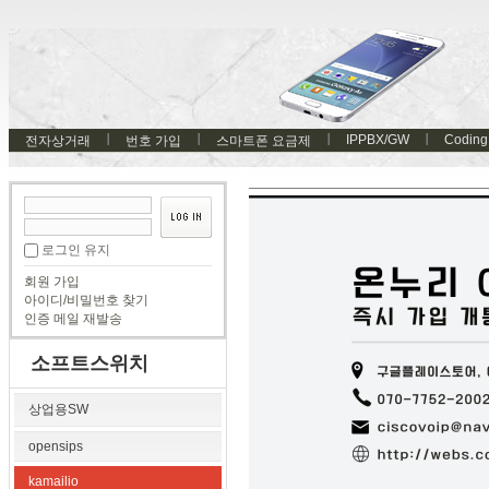
IPPBX/GW
Coding
전자상거래
번호 가입
스마트폰 요금제
로그인 유지
회원 가입
아이디/비밀번호 찾기
인증 메일 재발송
소프트스위치
상업용SW
opensips
kamailio