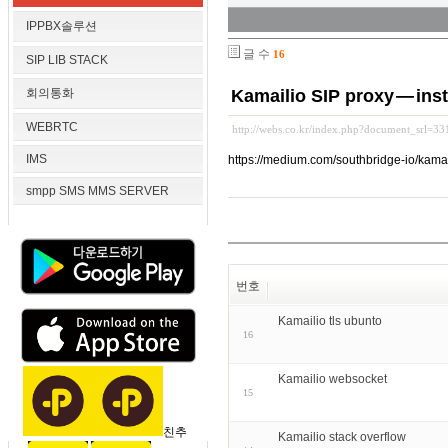
IPPBX솔루션
글 수
16
SIP LIB STACK
회의통화
Kamailio SIP proxy — ins
WEBRTC
http://webs.co.kr/index.php?document_srl=3
IMS
https://medium.com/southbridge-io/kama
smpp SMS MMS SERVER
번호
Kamailio tls ubunto
16
Kamailio websocket
15
친추
Kamailio stack overflow