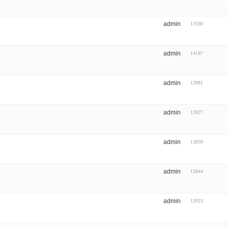
admin
13590
admin
14187
admin
13981
admin
13927
admin
13830
admin
13844
admin
13923