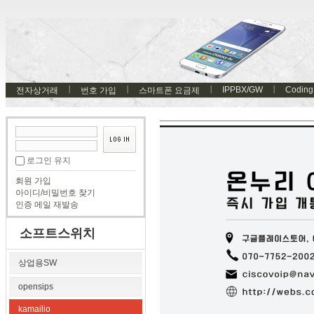
IPPBX/GW
Coding
전자상거래
번호 가입
스마트폰 요금제
로그인 유지
회원 가입
아이디/비밀번호 찾기
인증 메일 재발송
소프트스위치
상업용SW
opensips
kamailio