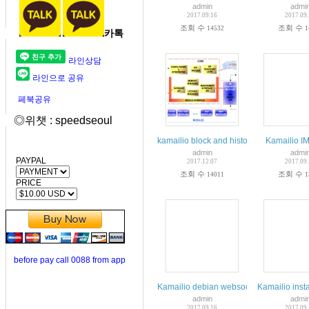
admin
admi
2017.09.16
2017.09
조회 수
조회 수
14532
1
카톡
라인상담
라인으로 공유
페북공유
◎위챗 : speedseoul
kamailio block and history
Kamailio IM
admin
admi
PAYPAL
2017.12.07
2017.09
조회 수
조회 수
14011
1
PRICE
before pay call 0088 from app
Kamailio debian websocket
Kamailio inst
admin
admi
2017.09.16
2017.09