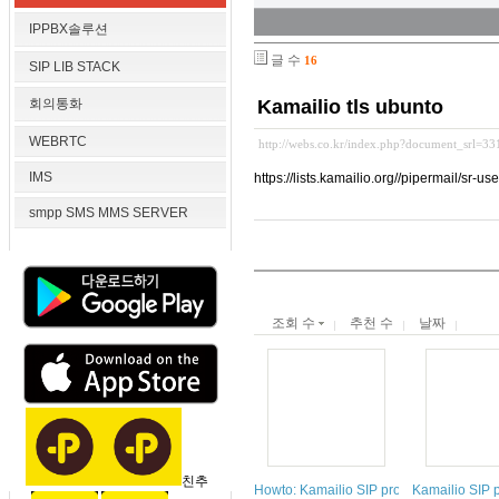
IPPBX솔루션
글 수
16
SIP LIB STACK
회의통화
Kamailio tls ubunto
WEBRTC
http://webs.co.kr/index.php?document_srl=3
IMS
https://lists.kamailio.org//pipermail/sr-
smpp SMS MMS SERVER
조회 수
추천 수
날짜
친추
Howto: Kamailio SIP proxy with hosted 
Kamailio SIP p