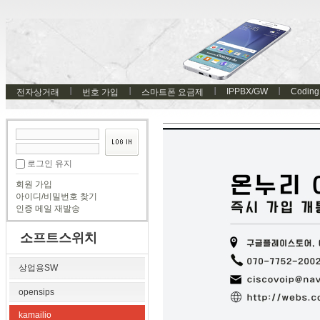
IPPBX/GW
Coding
전자상거래
번호 가입
스마트폰 요금제
로그인 유지
회원 가입
아이디/비밀번호 찾기
인증 메일 재발송
소프트스위치
상업용SW
opensips
kamailio