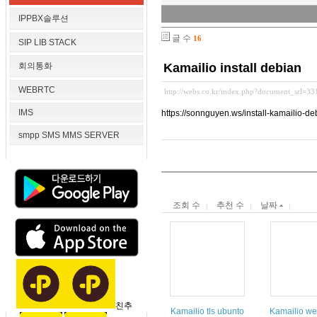
IPPBX솔루션
글 수
16
SIP LIB STACK
회의통화
Kamailio install debian
WEBRTC
http://webs.co.kr/index.php?document_srl=3
IMS
https://sonnguyen.ws/install-kamailio-d
smpp SMS MMS SERVER
조회 수
추천 수
날짜
친추
Kamailio tls ubunto
Kamailio we