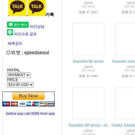
admin
admi
2017.09.16
2017.09
조회 수
조회 수
13437
1
카톡
라인상담
라인으로 공유
페북공유
◎위챗 : speedseoul
Kamailio IM server
Kamailio inst
admin
admi
PAYPAL
2017.09.16
2017.09
조회 수
조회 수
13981
1
PRICE
before pay call 0088 from app
Kamailio SIP proxy — installation and m
Howto: Kamail
admin
admi
2017.09.16
2017.09