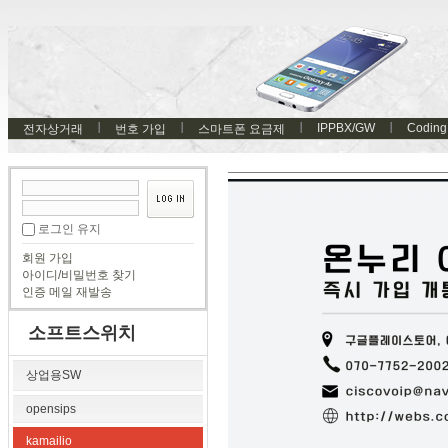
IPPBX/GW
Coding
전자상거래
번호 가입
스마트폰 요금제
로그인 유지
회원 가입
아이디/비밀번호 찾기
인증 메일 재발송
소프트스위치
상업용SW
opensips
kamailio