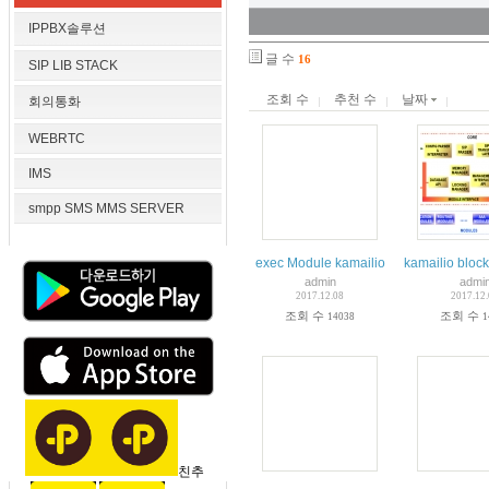
IPPBX솔루션
글 수
16
SIP LIB STACK
조회 수
추천 수
날짜
회의통화
WEBRTC
IMS
smpp SMS MMS SERVER
exec Module kamailio
kamailio block
admin
admi
2017.12.08
2017.12
조회 수
조회 수
14038
1
친추