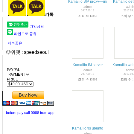
Kamailio SIP proxy — installation and m
Kamailio gett
admin
admi
2017.09.16
2017.09
카톡
조회 수
조회 수
14459
1
라인상담
라인으로 공유
페북공유
◎위챗 : speedseoul
Kamailio IM server
Kamailio web
PAYPAL
admin
admi
2017.09.16
2017.09
PRICE
조회 수
조회 수
13992
1
before pay call 0088 from app
Kamailio tls ubunto
admin