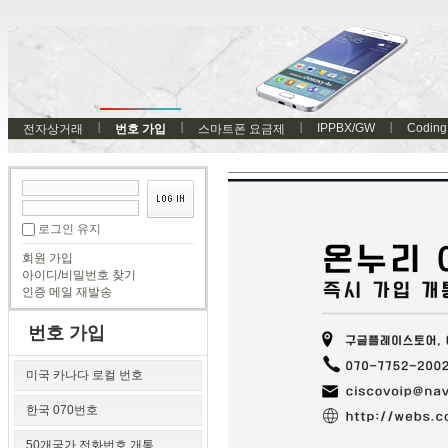
IPPBX/GW
Coding
전자상거래
번호 가입
스마트폰 요금제
로그인 유지
회원 가입
아이디/비밀번호 찾기
인증 메일 재발송
번호 가입
미국 카나다 로컬 번호
한국 070번호
50개국가 전화번호 개통