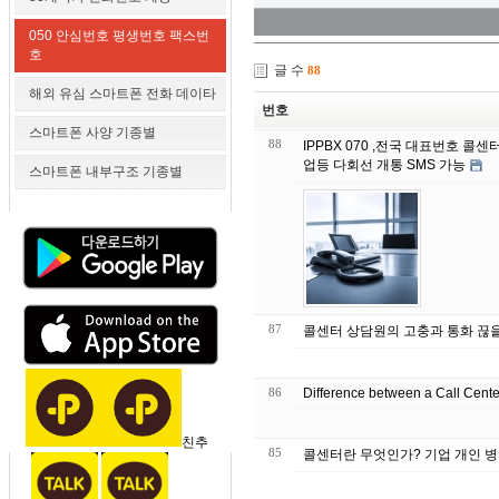
050 안심번호 평생번호 팩스번
호
글 수
88
해외 유심 스마트폰 전화 데이타
번호
스마트폰 사양 기종별
88
IPPBX 070 ,전국 대표번호 콜
업등 다회선 개통 SMS 가능
스마트폰 내부구조 기종별
87
콜센터 상담원의 고충과 통화 끊
86
Difference between a Call Cent
친추
85
콜센터란 무엇인가? 기업 개인 병