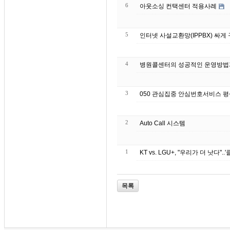
6
아웃소싱 컨택센터 적용사례
5
인터넷 사설교환망(IPPBX) 싸
4
병원콜센터의 성공적인 운영방법
3
050 관심집중 안심번호서비스 
2
Auto Call 시스템
1
KT vs. LGU+, "우리가 더 낫다"
목록