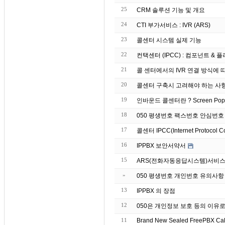
25
CRM 솔루션 기능 및 개요
24
CTI 부가서비스 : IVR (ARS)
23
콜센터 시스템 실제 기능
22
컨택센터 (IPCC) : 컴포넌트 & 플러그
21
콜 센터에서의 IVR 연결 방식에 
20
콜센터 구축시 고려해야 하는 사
19
인바운드 콜센터란 ? S
18
050 평생번호 팩스번호 안심번호
17
콜센터 IPCC(Internet Protocol C
16
IPPBX 보안서약서
15
ARS(전화자동응답시스템)서비스
»
050 평생번호 개인번호 유의사항
13
IPPBX 의 장점
12
050은 개인정보 보호 등의 이유
11
Brand