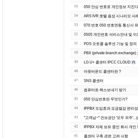
55
050 안심 번호로 개인정보 지킨
54
ARS IVR 호텔 음성 시나리오 사
53
070 번호 050 번호연동 통신사
52
0505 개인번호 서비스안내 및 
51
PDS 오토콜 솔루션 기능 및 정의
50
PBX (private branch exchang
49
LG U+ 콜센터 IPCC CLOUD
48
아웃바운드 콜센터란 ?
47
SNS 콜센터
46
컴퓨터로 팩스보내기 받기
45
050 안심번호란 무엇인가?
44
IPPBX 도입효과 요금절감 편리성
43
42
IPPBX 자체 보유 중인 회
41
콜센터 구축 관련 고려 사항