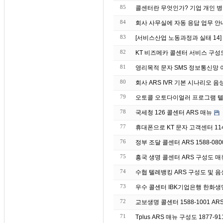
85
콜센터란 무엇인가? 기업 개인 병
84
회사 사무실에 자동 응
83
[서비스산업 노동과정과 실태 14
82
KT 비즈메카 콜센터 서비스 구성
81
영리목적 문자 S
80
회사 ARS IVR 기본 시나리오 음
79
오토콜 오토다이얼러 프로그램 텔
78
국세청 126 콜센터 ARS 매뉴
77
휴대폰으로 KT 문자 고객센터 11
76
정부 조달 콜센터 ARS 1588-08
75
흥국 생명 콜센터 ARS 구성도 매뉴 
74
수협 텔레뱅킹 ARS 구성도 및 음성 매
73
우수 콜센터 IBK기업은
72
교보생명 콜센터 1588-1001 AR
71
Tplus ARS 매뉴 구성도 1877-91