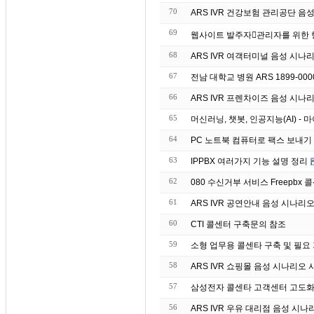
70
ARS IVR 건강보험 관리공단 음
69
68
ARS IVR 여객터미널 음성 시나
67
전남 대학교 병원 ARS 1899-00
66
ARS IVR 프렌차이즈 음성 시나
65
머신러닝, 챗봇, 인공지능(AI) 
64
63
IPPBX 여러가지 기능 설명 정리
62
080 수신거부 서비스 Freepbx 콜
61
ARS IVR 공연안내 음성 시나리
60
CTI 콜센터 구축문의 참조
59
소형 업무용 콜센타 구축 및 필요
58
ARS IVR 쇼핑몰 음성 시나리오 
57
삼성전자 콜센타 고객센터 고도화 
56
ARS IVR 우유 대리점 음성 시나