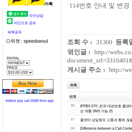
카톡
114번호 안내 및 변
라인상담
라인으로 공유
페북공유
조회 수 :
31300
등록일
◎위챗 : speedseoul
엮인글 :
http://webs.co
PAYPAL
document_srl=3310401&
PRICE
게시글 주소 :
http://w
목록
번호
before pay call 0088 from app
88
IPPBX 070 ,전국 대표번호 
선 개통 SMS 가능
87
콜센터 상담원의 고충과 통화 끊
86
Difference between a Call Cent