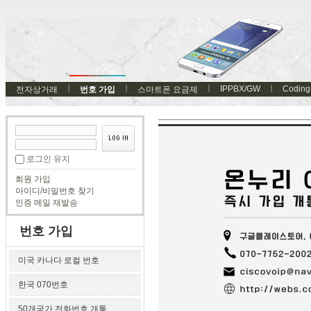
IPPBX/GW
Coding
전자상거래
번호 가입
스마트폰 요금제
로그인 유지
회원 가입
아이디/비밀번호 찾기
인증 메일 재발송
번호 가입
미국 카나다 로컬 번호
한국 070번호
50개국가 전화번호 개통