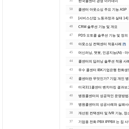
51
한국콜센터 경영 아카데미
50
콜센터 아웃소싱 주요 기능 ASP
49
[서비스산업 노동과정과 실태 14
48
CRM 솔루션 기능 및 개요
47
PDS 오토콜 솔루션 기능 및 정의
46
아웃소싱 컨택센터 적용사례
45
머신러닝, 챗봇, 인공지능(AI) 
44
43
우수 콜센터 IBK기업은
42
콜센터란 무엇인가? 기업 개인 병
41
미국311콜센터 벤치마킹 결과보
40
병원콜센터의 성공적인 운영방법
39
병원콜센터의 성공사례와 실패사
38
개선된 컨택센터 및 IVR 기능, 장
37
기업용 전화 PBX IPP