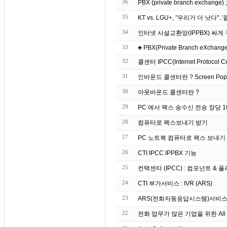
36
PBX (private branch exchang
35
KT vs. LGU+, "우리가 더 낫다"
34
인터넷 사설교환망(IPPBX) 싸
33
♣ PBX(Private Branch eXchange)
32
콜센터 IPCC(Internet Protocol C
31
인바운드 콜센터란 ? S
30
아웃바운드 콜센터란 ?
29
PC 에서 팩스 송수신 전송 장당 10원
28
컴퓨터로 팩스보내기 받기
27
26
CTI IPCC IPPBX 기능
25
컨택센터 (IPCC) : 컴포넌트 & 플러그
24
CTI 부가서비스 : IVR (ARS)
23
ARS(전화자동응답시스템)서비스
22
전화 업무가 많은 기업을 위한 All 