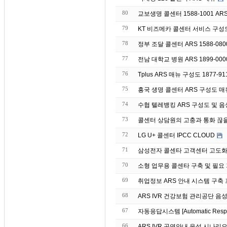
80
교보생명 콜센터 1588-1001 AR
79
KT 비즈메카 콜센터 서비스 구성
78
정부 조달 콜센터 ARS 1588-08
77
전남 대학교 병원 ARS 1899-00
76
Tplus ARS 매뉴 구성도 1877-91
75
흥국 생명 콜센터 ARS 구성도 매뉴 
74
수협 텔레뱅킹 ARS 구성도 및 음성 매
73
콜센터 상담원의 고충과 통화 끊
72
LG U+ 콜센터 IPCC CLOUD
71
삼성전자 콜센타 고객센터 고도화 
70
소형 업무용 콜센타 구축 및 필요
69
취업정보 ARS 안내 시스템 구축
68
ARS IVR 건강보험 관리공단 음
67
자동응답시스템 [Automatic Re
66
ARS IVR 공연안내 음성 시나리