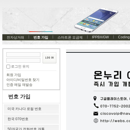
IPPBX/GW
Coding
전자상거래
번호 가입
스마트폰 요금제
로그인 유지
회원 가입
아이디/비밀번호 찾기
인증 메일 재발송
번호 가입
미국 카나다 로컬 번호
한국 070번호
50개국가 전화번호 개통