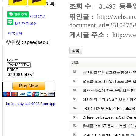
카톡
조회 수 :
31495
등록일
엮인글 :
http://webs.co
라인상담
document_srl=3310478
라인으로 공유
페북공유
게시글 주소 :
http://w
◎위챗 : speedseoul
목록
PAYPAL
번호
PRICE
88
070 번호 050 번호연동 통신사
87
오토콜 오토다이얼러 프로그램 텔
86
회사 사무실에 자동 응
85
영리목적 문자 S
before pay call 0088 from app
84
080 수신거부 서비스 Freepbx 콜
83
Difference between a Call Cent
82
휴대폰으로 KT 문자 고객센터 11
81
국세청 126 콜센터 ARS 매뉴