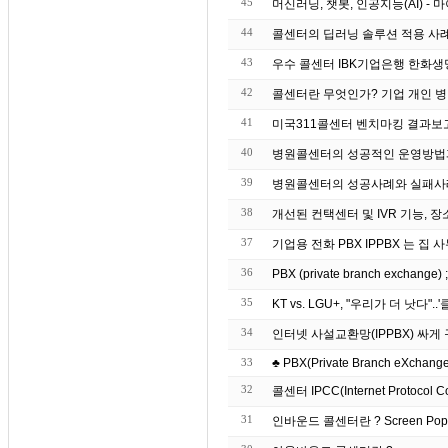
45
머신러닝, 챗봇, 인공지능(AI) 
44
43
우수 콜센터 IBK기업은
42
콜센터란 무엇인가? 기업 개인 병
41
미국311콜센터 벤치마킹 결과보
40
병원콜센터의 성공적인 운영방법
39
병원콜센터의 성공사례와 실패사
38
개선된 컨택센터 및 IVR 기능, 장
37
기업용 전화 PBX IPP
36
PBX (private branch exchang
35
KT vs. LGU+, "우리가 더 낫다"
34
인터넷 사설교환망(IPPBX) 싸
33
♣ PBX(Private Branch eXchange)
32
콜센터 IPCC(Internet Protocol C
31
인바운드 콜센터란 ? S