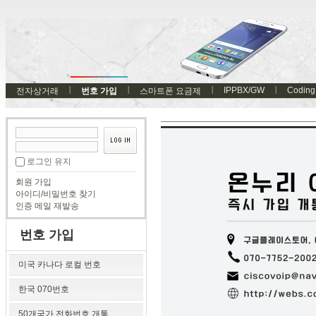
IPPBX/GW
Coding
전자상거래
번호 가입
스마트폰 요금제
로그인 유지
회원 가입
아이디/비밀번호 찾기
인증 메일 재발송
번호 가입
미국 카나다 로컬 번호
한국 070번호
50개국가 전화번호 개통