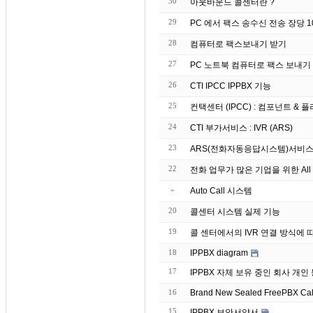
30
아웃바운드 콜센터란 ?
29
PC 에서 팩스 송수신 전송 장당 10원
28
컴퓨터로 팩스보내기 받기
27
26
CTI IPCC IPPBX 기능
25
컨택센터 (IPCC) : 컴포넌트 & 플러그
24
CTI 부가서비스 : IVR (ARS)
23
ARS(전화자동응답시스템)서비스
22
전화 업무가 많은 기업을 위한 All 
»
Auto Call 시스템
20
콜센터 시스템 실제 기능
19
콜 센터에서의 IVR 연결 방식에 
18
IPPBX diagram
17
IPPBX 자체 보유 중인 회
16
Brand
15
IPPBX 보안서약서