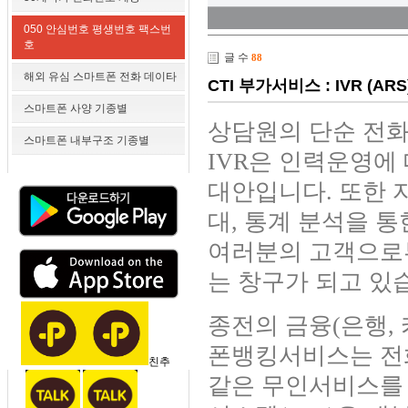
050 안심번호 평생번호 팩스번
호
글 수
88
해외 유심 스마트폰 전화 데이타
CTI 부가서비스 : IVR (ARS
스마트폰 사양 기종별
상담원의 단순 전화
스마트폰 내부구조 기종별
IVR은 인력운영에
대안입니다. 또한 
대, 통계 분석을 
여러분의 고객으로부
는 창구가 되고 있
종전의 금융(은행, 
폰뱅킹서비스는 전화
친추
같은 무인서비스를