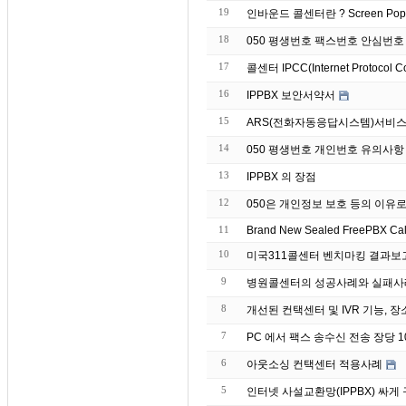
19
인바운드 콜센터란 ? S
18
050 평생번호 팩스번호 안심번호
17
콜센터 IPCC(Internet Protocol C
16
IPPBX 보안서약서
15
ARS(전화자동응답시스템)서비스
14
050 평생번호 개인번호 유의사항
13
IPPBX 의 장점
12
050은 개인정보 보호 등의 이유
11
Brand
10
미국311콜센터 벤치마킹 결과보
9
병원콜센터의 성공사례와 실패사
8
개선된 컨택센터 및 IVR 기능, 장
7
PC 에서 팩스 송수신 전송 장당 10원
6
아웃소싱 컨택센터 적용사례
5
인터넷 사설교환망(IPPBX) 싸