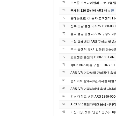
79
오토콜 오토다이얼러 프로그램 텔
78
국세청 126 콜센터 ARS 매뉴
77
휴대폰으로 KT 문자 고객센터 11
76
정부 조달 콜센터 ARS 1588-08
75
흥국 생명 콜센터 ARS 구성도 매뉴 
74
수협 텔레뱅킹 ARS 구성도 및 음성 매
73
우수 콜센터 IBK기업은
72
교보생명 콜센터 1588-1001 AR
71
Tplus ARS 매뉴 구성도 1877-91
70
ARS IVR 건강보험 관리공단 음
69
68
ARS IVR 여객터미널 음성 시나
67
전남 대학교 병원 ARS 1899-00
66
ARS IVR 프렌차이즈 음성 시나
65
머신러닝, 챗봇, 인공지능(AI) 