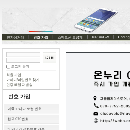
IPPBX/GW
Coding
전자상거래
번호 가입
스마트폰 요금제
로그인 유지
회원 가입
아이디/비밀번호 찾기
인증 메일 재발송
번호 가입
미국 카나다 로컬 번호
한국 070번호
50개국가 전화번호 개통