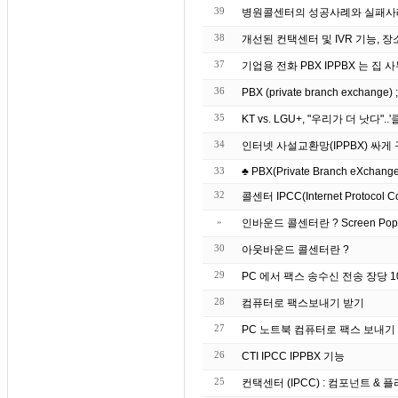
39
병원콜센터의 성공사례와 실패사
38
개선된 컨택센터 및 IVR 기능, 장
37
기업용 전화 PBX IPP
36
PBX (private branch exchang
35
KT vs. LGU+, "우리가 더 낫다"
34
인터넷 사설교환망(IPPBX) 싸
33
♣ PBX(Private Branch eXchange)
32
콜센터 IPCC(Internet Protocol C
»
인바운드 콜센터란 ? S
30
아웃바운드 콜센터란 ?
29
PC 에서 팩스 송수신 전송 장당 10원
28
컴퓨터로 팩스보내기 받기
27
26
CTI IPCC IPPBX 기능
25
컨택센터 (IPCC) : 컴포넌트 & 플러그