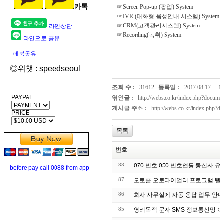
카톡
☞Screen Pop-up (팝업) System
☞IVR (대화형 음성안내 시스템) Syste
☞CRM(고객관리시스템) System
라인상담
☞Recording(녹취) System
라인으로 공유
페북공유
◎위챗 : speedseoul
조회 수 :
31612
등록일 :
2017.08.17
PAYPAL
엮인글 :
http://webs.co.kr/index.php?doc
게시글 주소 :
http://webs.co.kr/index.php
PRICE
목록
번호
88
070 번호 050 번호연동 통신사
before pay call 0088 from app
87
오토콜 오토다이얼러 프로그램 텔
86
회사 사무실에 자동 응
85
영리목적 문자 S