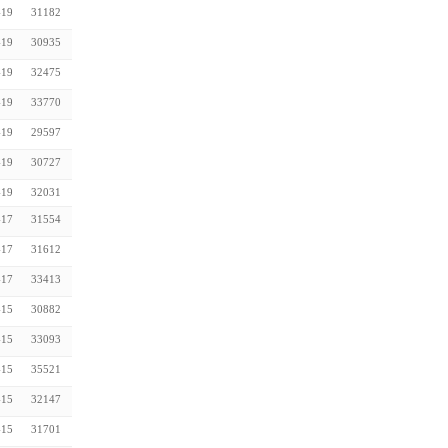
-19
31182
-19
30935
-19
32475
-19
33770
-19
29597
-19
30727
-19
32031
-17
31554
-17
31612
-17
33413
-15
30882
-15
33093
-15
35521
-15
32147
-15
31701