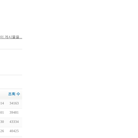
이 게시물을...
조회 수
-14
34163
-01
39481
-30
43334
-26
40425