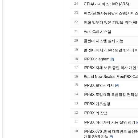
24
CTI 부가서비스 : IVR (ARS)
23
ARS(전화자동응답시스템)서비스
22
전화 업무가 많은 기업을 위한 All 
21
Auto Call 시스템
20
콜센터 시스템 실제 기능
19
콜 센터에서의 IVR 연결 방식에 
18
IPPBX diagram
17
IPPBX 자체 보유 중인 회
16
Brand
15
IPPBX 보안서약서
14
IPPBX 도입효과 요금절감 편리성
13
IPPBX 기초설명
12
IPPBX 의 장점
11
IPPBX 여러가지 기능 설명 정리
10
IPPBX 070 ,전국 대표번호 
개통 SMS 가능