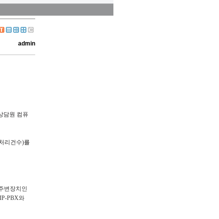
admin
상담원 컴퓨
무처리건수)를
는 주변장치인
IP-PBX와