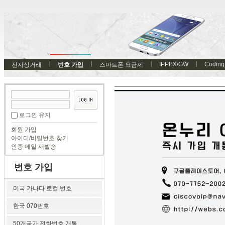
IPPBX/GW
Coding
전자상거래
번호 가입
스마트폰 요금제
로그인 유지
회원 가입
아이디/비밀번호 찾기
인증 메일 재발송
번호 가입
미국 카나다 로컬 번호
한국 070번호
50개국가 전화번호 개통