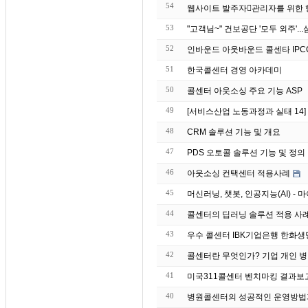
54
53
52
인바운드 아웃바운드 콜센타 IPC
51
한국콜센터 경영 아카데미
50
콜센터 아웃소싱 주요 기능 ASP
49
[서비스산업 노동과정과 실태 14
48
CRM 솔루션 기능 및 개요
47
PDS 오토콜 솔루션 기능 및 정의
46
아웃소싱 컨택센터 적용사례
45
머신러닝, 챗봇, 인공지능(AI) 
44
43
우수 콜센터 IBK기업은
42
콜센터란 무엇인가? 기업 개인 병
41
미국311콜센터 벤치마킹 결과보
40
병원콜센터의 성공적인 운영방법