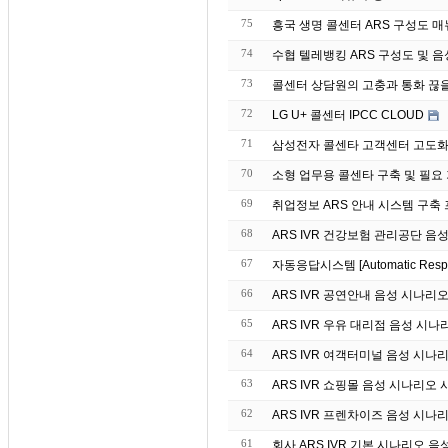
75
흥국 생명 콜센터 ARS 구성도 매뉴 
74
수협 텔레뱅킹 ARS 구성도 및 음성 매
73
콜센터 상담원의 고충과 통화 끊
72
LG U+ 콜센터 IPCC CLOUD
71
삼성전자 콜센타 고객센터 고도화 
70
소형 업무용 콜센타 구축 및 필요
69
취업정보 ARS 안내 시스템 구축
68
ARS IVR 건강보험 관리공단 음
67
자동응답시스템 [Automatic Re
66
ARS IVR 공연안내 음성 시나리
65
ARS IVR 우유 대리점 음성 시나
64
ARS IVR 여객터미널 음성 시나
63
ARS IVR 쇼핑몰 음성 시나리오 
62
ARS IVR 프렌차이즈 음성 시나
61
회사 ARS IVR 기본 시나리오 음