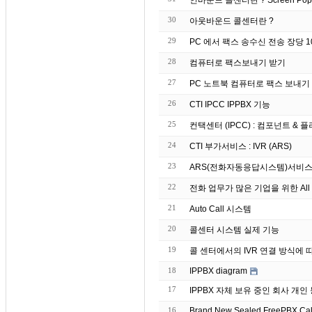
인바운드 콜센터란 ? S
30
아웃바운드 콜센터란 ?
29
PC 에서 팩스 송수신 전송 장당 10원
28
컴퓨터로 팩스보내기 받기
27
26
CTI IPCC IPPBX 기능
25
컨택센터 (IPCC) : 컴포넌트 & 플러그
24
CTI 부가서비스 : IVR (ARS)
23
ARS(전화자동응답시스템)서비스
22
전화 업무가 많은 기업을 위한 All 
21
Auto Call 시스템
20
콜센터 시스템 실제 기능
19
콜 센터에서의 IVR 연결 방식에 
18
IPPBX diagram
17
IPPBX 자체 보유 중인 회
16
Brand