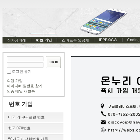
IPPBX/GW
Coding
전자상거래
번호 가입
스마트폰 요금제
로그인 유지
회원 가입
아이디/비밀번호 찾기
인증 메일 재발송
번호 가입
미국 카나다 로컬 번호
한국 070번호
50개국가 전화번호 개통