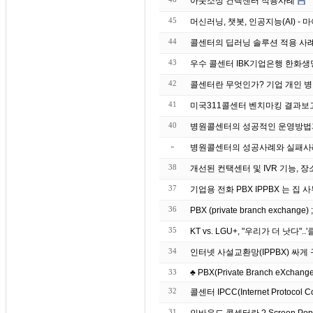
아웃소싱 컨택센터 적용사례
45
머신러닝, 챗봇, 인공지능(AI) 
44
43
우수 콜센터 IBK기업은
42
콜센터란 무엇인가? 기업 개인 병
41
미국311콜센터 벤치마킹 결과보
40
병원콜센터의 성공적인 운영방법
»
병원콜센터의 성공사례와 실패사
38
개선된 컨택센터 및 IVR 기능, 장
37
기업용 전화 PBX IPP
36
PBX (private branch exchang
35
KT vs. LGU+, "우리가 더 낫다"
34
인터넷 사설교환망(IPPBX) 싸
33
♣ PBX(Private Branch eXchange)
32
콜센터 IPCC(Internet Protocol C
31