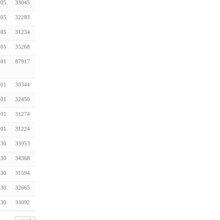
-05
33045
-05
32283
-05
31234
-05
35268
-01
87917
-01
30344
-01
32450
-01
31274
-01
31224
-30
33953
-30
34368
-30
31594
-30
32665
-30
33092