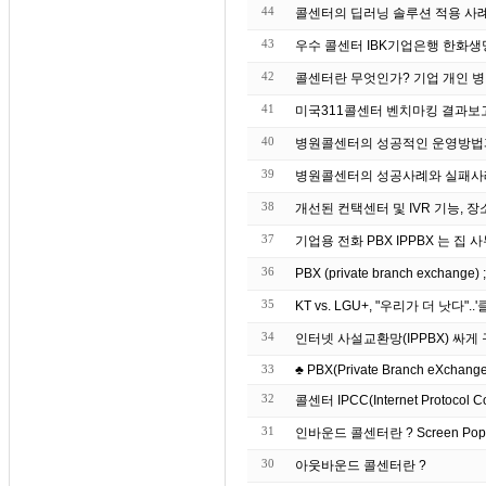
44
43
우수 콜센터 IBK기업은
42
콜센터란 무엇인가? 기업 개인 병
41
미국311콜센터 벤치마킹 결과보
40
병원콜센터의 성공적인 운영방법
39
병원콜센터의 성공사례와 실패사
38
개선된 컨택센터 및 IVR 기능, 장
37
기업용 전화 PBX IPP
36
PBX (private branch exchang
35
KT vs. LGU+, "우리가 더 낫다"
34
인터넷 사설교환망(IPPBX) 싸
33
♣ PBX(Private Branch eXchange)
32
콜센터 IPCC(Internet Protocol C
31
인바운드 콜센터란 ? S
30
아웃바운드 콜센터란 ?