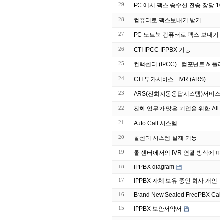
29
PC 에서 팩스 송수신 전송 장당 10원
28
컴퓨터로 팩스보내기 받기
27
26
CTI IPCC IPPBX 기능
25
컨택센터 (IPCC) : 컴포넌트 & 플러그
24
CTI 부가서비스 : IVR (ARS)
23
ARS(전화자동응답시스템)서비스
22
전화 업무가 많은 기업을 위한 All 
21
Auto Call 시스템
20
콜센터 시스템 실제 기능
19
콜 센터에서의 IVR 연결 방식에 
18
IPPBX diagram
17
IPPBX 자체 보유 중인 회
16
Brand
15
IPPBX 보안서약서