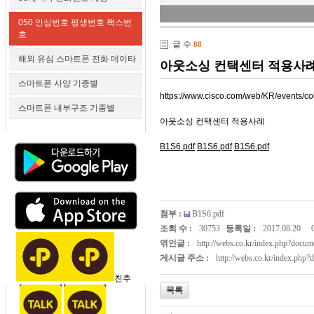
050 안심번호 평생번호 팩스번
호
글 수
88
해외 유심 스마트폰 전화 데이타
아웃소싱 컨택센터 적용사
스마트폰 사양 기종별
https://www.cisco.com/web/KR/events/c
스마트폰 내부구조 기종별
아웃소싱 컨택센터 적용사례
B1S6.pdf
B1S6.pdf
B1S6.pdf
첨부 :
B1S6.pdf
조회 수 :
30753
등록일 :
2017.08.20
엮인글 :
http://webs.co.kr/index.php?doc
게시글 주소 :
http://webs.co.kr/index.php
친추
목록