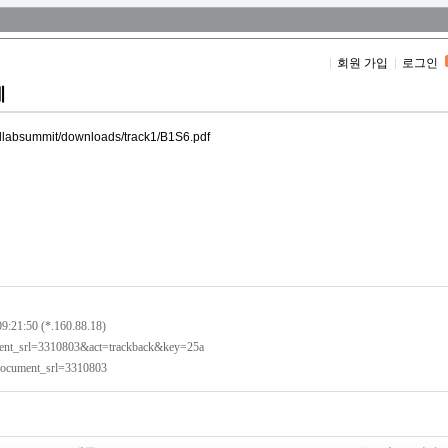
회원 가입
로그인
례
ollabsummit/downloads/track1/B1S6.pdf
09:21:50 (*.160.88.18)
ument_srl=3310803&act=trackback&key=25a
?document_srl=3310803