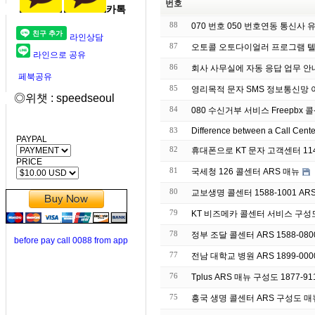
번호
카톡
88
070 번호 050 번호연동 통신사
라인상담
87
오토콜 오토다이얼러 프로그램 텔
라인으로 공유
86
회사 사무실에 자동 응
페북공유
85
영리목적 문자 S
◎위챗 : speedseoul
84
080 수신거부 서비스 Freepbx 콜
83
Difference between a Call Cent
PAYPAL
82
휴대폰으로 KT 문자 고객센터 11
PRICE
81
국세청 126 콜센터 ARS 매뉴
80
교보생명 콜센터 1588-1001 AR
79
KT 비즈메카 콜센터 서비스 구성
78
정부 조달 콜센터 ARS 1588-08
before pay call 0088 from app
77
전남 대학교 병원 ARS 1899-00
76
Tplus ARS 매뉴 구성도 1877-91
75
흥국 생명 콜센터 ARS 구성도 매뉴 