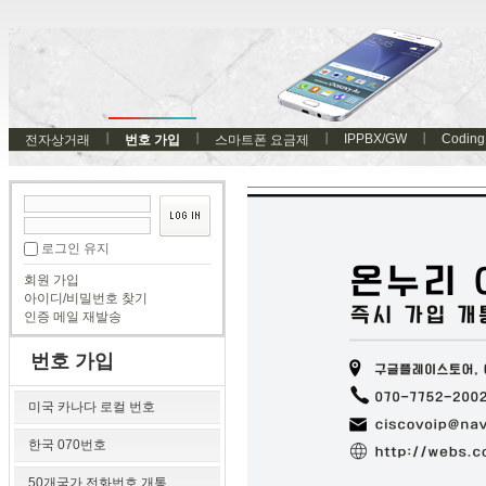
IPPBX/GW
Coding
전자상거래
번호 가입
스마트폰 요금제
로그인 유지
회원 가입
아이디/비밀번호 찾기
인증 메일 재발송
번호 가입
미국 카나다 로컬 번호
한국 070번호
50개국가 전화번호 개통