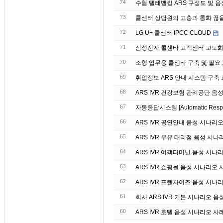
74
수협 텔레뱅킹 ARS 구성도 및 음성 매
73
콜센터 상담원의 고충과 통화 끊
72
LG U+ 콜센터 IPCC CLOUD
71
삼성전자 콜센타 고객센터 고도화 
70
소형 업무용 콜센타 구축 및 필요
69
취업정보 ARS 안내 시스템 구축
68
ARS IVR 건강보험 관리공단 음
67
자동응답시스템 [Automatic Re
66
ARS IVR 공연안내 음성 시나리
65
ARS IVR 우유 대리점 음성 시나
64
ARS IVR 여객터미널 음성 시나
63
ARS IVR 쇼핑몰 음성 시나리오 
62
ARS IVR 프렌차이즈 음성 시나
61
회사 ARS IVR 기본 시나리오 음
60
ARS IVR 호텔 음성 시나리오 사