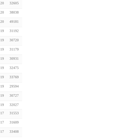
-20
32605
-20
38038
-20
49181
-19
31192
-19
30720
-19
31179
-19
30931
-19
32475
-19
33769
-19
29594
-19
30727
-19
32027
-17
31553
-17
31609
-17
33408