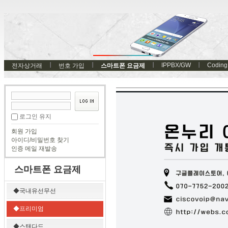
IPPBX/GW
Coding
전자상거래
번호 가입
스마트폰 요금제
로그인 유지
회원 가입
아이디/비밀번호 찾기
인증 메일 재발송
스마트폰 요금제
◆국내유선무선
◆프리미엄
◆스탠다드