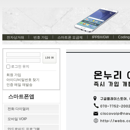
IPPBX/GW
Coding
전자상거래
번호 가입
스마트폰 요금제
로그인 유지
회원 가입
아이디/비밀번호 찾기
인증 메일 재발송
스마트폰앱
전화 다이얼러
모바일 VOIP
안드로이드 프로그램