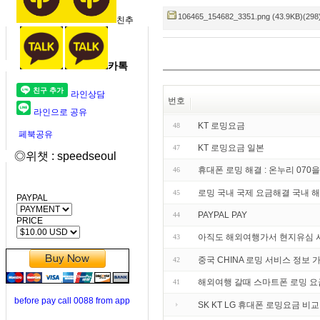
106465_154682_3351.png (43.9KB)(298
친추
카톡
라인상담
번호
라인으로 공유
KT 로밍요금
48
페북공유
KT 로밍요금 일본
47
◎위챗 : speedseoul
휴대폰 로밍 해결 : 온누리 07
46
로밍 국내 국제 요금해결 국내 해
45
PAYPAL
PAYPAL PAY
44
PRICE
아직도 해외여행가서 현지유심 
43
중국 CHINA 로밍 서비스 정보 가
42
해외여행 갈때 스마트폰 로밍 요
41
before pay call 0088 from app
SK KT LG 휴대폰 로밍요금 비교