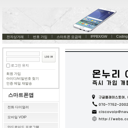
IPPBX/GW
Coding
전자상거래
번호 가입
스마트폰 요금제
로그인 유지
회원 가입
아이디/비밀번호 찾기
인증 메일 재발송
스마트폰앱
전화 다이얼러
모바일 VOIP
안드로이드 프로그램