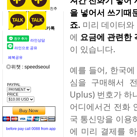
져간 전화기 넣어
친추
을 넣어서 쓰기때
죠.
미리 데이터와 
카톡
에
요금에 관련한 
라인상담
이 있습니다.
라인으로 공유
페북공유
◎위챗 : speedseoul
예를 들어, 한국
심을 구매해서 전화
PAYPAL
Uplus) 번호가 
PRICE
어디에서건 전화 인
국 통신망을 이용하
에 미리 결제를 
before pay call 0088 from app