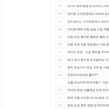
LG U+ 해외로밍 부가서비스 
43
아이폰 스마트폰에서 데이타 로
42
안드로이드 스마트폰에서 데이타
41
아이폰 APN 셋팅 방법 수동 개
40
자동 로밍 휴대폰 통화료 통화 
39
자동 국제 전화 로밍해서 가면 
38
데이터 로밍 - 요금 폭탄을 주의하라
37
애그 에그 핫스팟 쓰지말라는 이
36
현지 유심사서 유심 교체 및 사
35
포켓와이파이란 뭘까??
34
선불 유심이란 해외여행시 가장
데이터 로밍 선불유심 포켓 와이
32
해외 여행 아이폰 데이타로밍 끄
31
로밍 요금 폭탄 경험 담 데이타
30