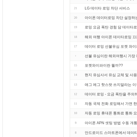
LG 데이타 로밍 차단 서비스
21
아이폰 데이터로밍 차단 설정하
20
로밍 요금 폭탄 경험 담 데이타
19
해외 여행 아이폰 데이타로밍 끄
18
데이터 로밍 선불유심 포켓 와이
17
선불 유심이란 해외여행시 가장
포켓와이파이란 뭘까??
15
현지 유심사서 유심 교체 및 사
14
애그 에그 핫스팟 쓰지말라는 이
13
데이터 로밍 - 요금 폭탄을 주의하라
12
자동 국제 전화 로밍해서 가면 
11
자동 로밍 휴대폰 통화료 통화 
10
아이폰 APN 셋팅 방법 수동 개
9
안드로이드 스마트폰에서 데이타
8