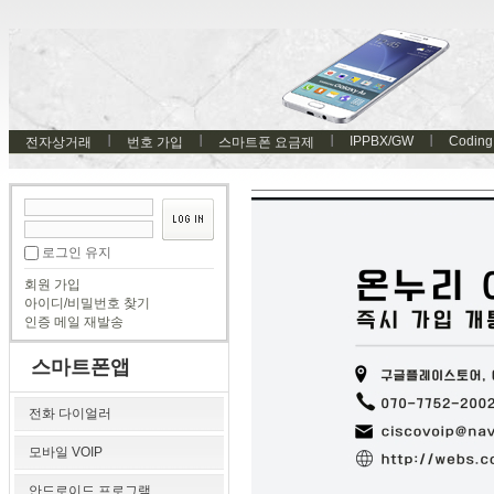
IPPBX/GW
Coding
전자상거래
번호 가입
스마트폰 요금제
로그인 유지
회원 가입
아이디/비밀번호 찾기
인증 메일 재발송
스마트폰앱
전화 다이얼러
모바일 VOIP
안드로이드 프로그램