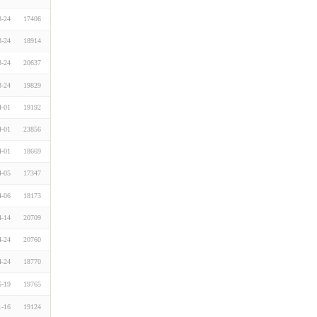
3-24
17406
3-24
18914
3-24
20637
3-24
19829
4-01
19192
4-01
23856
4-01
18669
4-05
17347
4-06
18173
4-14
20709
4-24
20760
4-24
18770
6-19
19765
1-16
19124