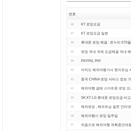
번호
KT 로밍요금
48
KT 로밍요금 일본
47
휴대폰 로밍 해결 : 온누리 07
46
로밍 국내 국제 요금해결 국내 해
45
PAYPAL PAY
44
아직도 해외여행가서 현지유심 
43
중국 CHINA 로밍 서비스 정보 가
42
해외여행 갈때 스마트폰 로밍 요
41
SK KT LG 휴대폰 로밍요금 비교
40
해외로밍 , 해외유심 질문 인터
39
해외여행시 로밍 일주일
38
처음으로 해외여행 계획중인데용
37