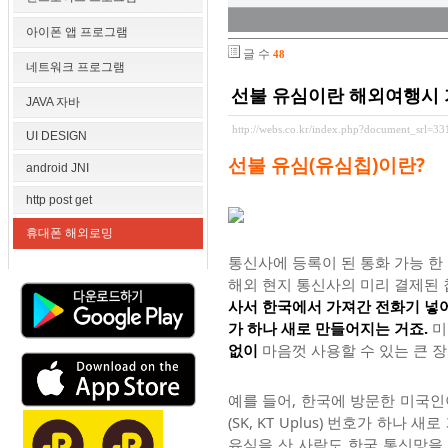
아이폰 앱 프로그램
글 수
48
네트워크 프로그램
선불 유심이란 해외여행시 
JAVA 자바
http://webs.co.kr/index.php?document_srl=3
UI DESIGN
선불 유심(유심칩)이란?
android JNI
http post get
휴대폰 해외로밍
통신사에 등록이 된 통화 가능 한
해외 현지 통신사의 미리 결제된 
사서 한국에서 가져간 전화기 넣
가 하나 새로 만들어지는 거죠.
미
없이
마음껏 사용할 수 있는 큰 
예를 들어, 한국에 방문한 미국
(SK, KT Uplus) 번호가 하
유심을 산 사람도 한국 통신망을