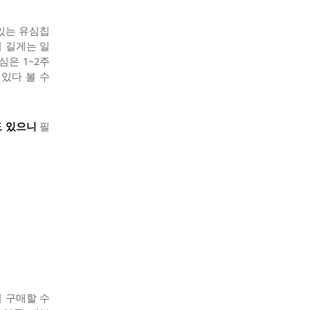
있는 유심칩
 길게는 일
은 1~2주
있다 볼 수
도 있으니
필
 구매할 수