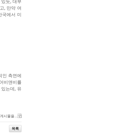
있듯, 대부
, 만약 여
한국에서 미
용적인 측면에
에어비앤비를
있는데, 유
 게시물을...
목록