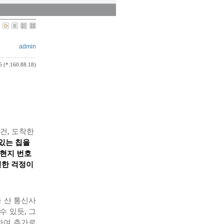
admin
5 (*.160.88.18)
건, 도착한
있는 칩을
 현지
번호
련한 걱정이
 산 통신사
수 있듯, 그
하여 추가로