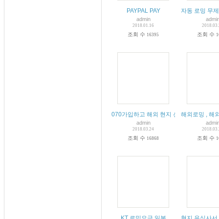
PAYPAL PAY
자동 로밍 무제
admin
admi
2018.01.16
2018.03
조회 수
조회 수
16395
1
070가입하고 해외 현지 선불 유심을 구매
해외로밍 , 해
admin
admi
2018.03.24
2018.03
조회 수
조회 수
16868
1
KT 로밍요금 일본
현지 유심사서 