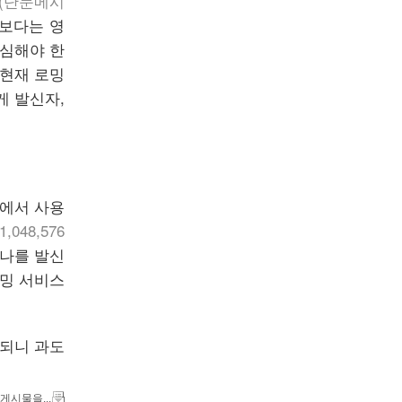
(단문메시
화보다는 영
명심해야 한
 현재 로밍
게 발신자,
내에서 사용
(1,048,576
하나를 발신
리밍 서비스
되니 과도
 게시물을...