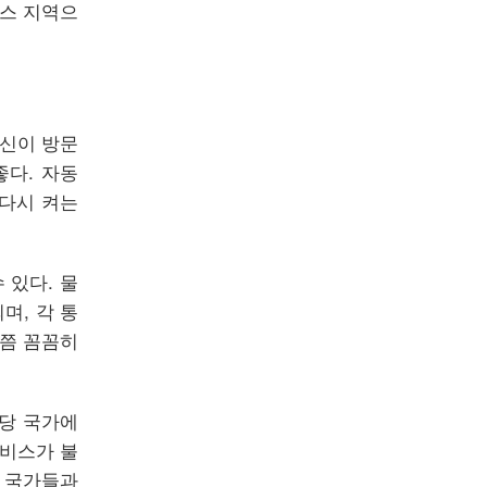
스 지역으
자신이 방문
좋다. 자동
 다시 켜는
 있다. 물
며, 각 통
번쯤 꼼꼼히
해당 국가에
서비스가 불
몇 국가들과