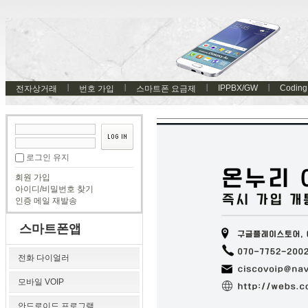
IPPBX/GW
Coding
전자상거래
번호 가입
스마트폰 요금제
로그인 유지
회원 가입
아이디/비밀번호 찾기
인증 메일 재발송
스마트폰앱
전화 다이얼러
모바일 VOIP
안드로이드 프로그램