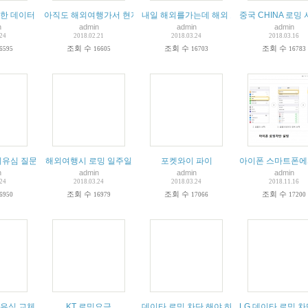
한 데이터 로밍 유심칩 현지 와이파이 에그, 포켓 와이파이
아직도 해외여행가서 현지유심 사세요?? 꿀팁 공개합니다
내일 해외를가는데 해외 로밍신청을 못했는데
중국 CHINA 로밍
n
admin
admin
admin
.24
2018.02.21
2018.03.24
2018.03.16
조회 수
조회 수
조회 수
6595
16605
16703
16783
 사용 강추
외유심 질문 인터넷 속도, 데이터는 어떻게되나요? 데이터 무제한인가요
해외여행시 로밍 일주일
포켓와이 파이
아이폰 스마트폰에
n
admin
admin
admin
.24
2018.03.24
2018.03.24
2018.11.16
조회 수
조회 수
조회 수
6950
16979
17066
17200
유심 교체 및 사용하기 동영상 가장쉽게 이해 됩니다.
KT 로밍요금
데이타 로밍 차단 해야 하는이유 차단하는방법 
LG 데이타 로밍 