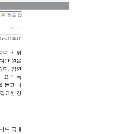
admin
0 (*.160.88.18)
다녀 온 뒤
0여만 원을
랐다. 잠깐
‘요금 폭
을 듣고 나
 필요한 경
에서도 국내