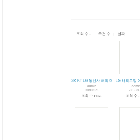
조회 수
추천 수
날짜
SK KT LG 통신사 해외 데이타 로밍 단점
LG 해외로밍
admin
admi
2019.09.23
2019.09
조회 수
조회 수
14553
1