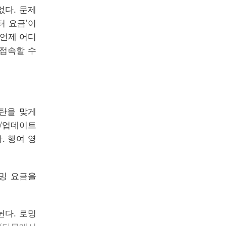
없다. 문제
터 요금’이
 언제 어디
접속할 수
격탄을 맞게
신/업데이트
. 행여 영
로밍 요금을
뉜다. 로밍