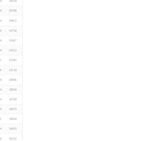
24
20628
24
20398
24
19822
19
19756
16
19607
24
19522
01
19185
16
19116
24
18906
24
18836
24
18760
24
18670
01
18660
24
18455
06
18162