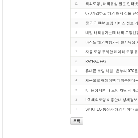
해외로밍 , 해외유심 질문 인터
12
070가입하고 해외 현지 선불 유
11
중국 CHINA 로밍 서비스 정보 가
10
내일 해외를가는데 해외 로밍신
9
아직도 해외여행가서 현지유심 
8
자동 로밍 무제한 데이터 로밍 
7
PAYPAL PAY
6
휴대폰 로밍 해결 : 온누리 07
5
처음으로 해외여행 계획중인데용
4
KT 음성 데이타 로밍 차단 서비
3
LG 해외로밍 이용안내 상세정보
2
SK KT LG 통신사 해외 데이타
1
목록