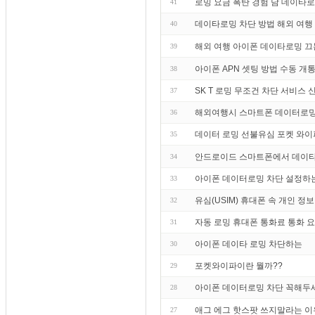
로밍 요금 폭탄 경험 담 데이타
41
데이타로밍 차단 방법 해외 여행
40
해외 여행 아이폰 데이타로밍 끄
39
아이폰 APN 셋팅 방법 수동 개
38
SK T 로밍 무조건 차단 서비스
37
해외여행시 스마트폰 데이터로밍
36
데이터 로밍 선불유심 포켓 와이
35
안드로이드 스마트폰에서 데이타
34
아이폰 데이터로밍 차단 설정하
33
유심(USIM) 휴대폰 속 개인 정
32
자동 로밍 휴대폰 통화료 통화 
31
아이폰 데이타 로밍 차단하는
30
포켓와이파이란 뭘까??
29
아이폰 데이터로밍 차단 꼭해두
28
애그 에그 핫스팟 쓰지말라는 이
27