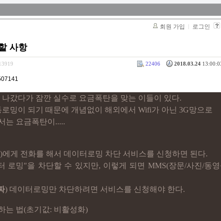
회원 가입
로그인
할 사항
313919
22406
2018.03.24
13:00:0
4507141
 나갔다가 잠깐 실수로 요금폭탄을 맞는 이들이 있다.
로밍이 되기 때문에 개념없이 해외에서 Wifi가 아닌 3G망으로
 요금폭탄이.....
LGT)에게 전화를 해서 데이터로밍 차단 서비스를 신청하면 된다.
 로밍"을 차단할 수 있지만, 이렇게 되면 MMS(장문/사진/동영
짜
) 데이터로밍만 차단하려면 서비스를 신청해야 한다.
하는 법(초기값: 비활성화)