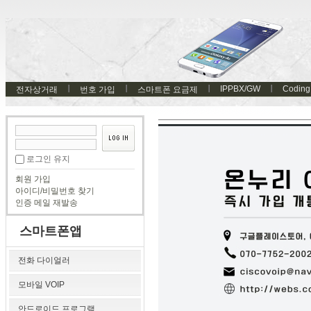
IPPBX/GW
Coding
전자상거래
번호 가입
스마트폰 요금제
로그인 유지
회원 가입
아이디/비밀번호 찾기
인증 메일 재발송
스마트폰앱
전화 다이얼러
모바일 VOIP
안드로이드 프로그램