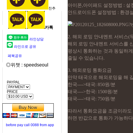
아이폰,아이패드 설정방법 : 설
친추
안드로이드폰 설정방법 : 환경설
카톡
2. 해외 로밍 안내멘트 서비스(
라인상담
해외 로밍 안내멘트 서비스를 
라인으로 공유
평상시 통화하는 것과 동일하게
페북공유
줄일 수 있습니다.
◎위챗 : speedseoul
3. 해외로밍 통화요금
만약 태국으로 해외로밍을 해 갈
PAYPAL
한국---->태국: 850원/분
태국---->한국: 1500원/분
PRICE
태국---->태국: 750원/분
따라서 통화요금을 조금이라도 
하면 반값으로 통화가 가능하다는 
before pay call 0088 from app