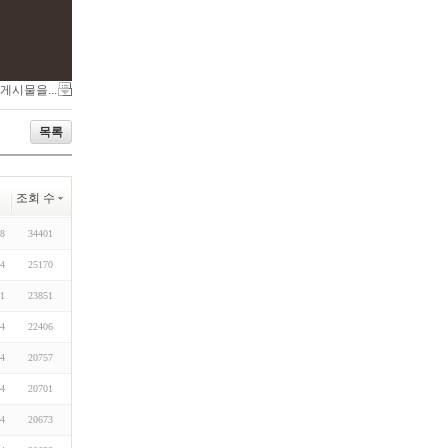
 게시물을...
목록
조회 수
28
34401
24
25170
01
23851
24
22406
24
20757
14
20701
24
20673