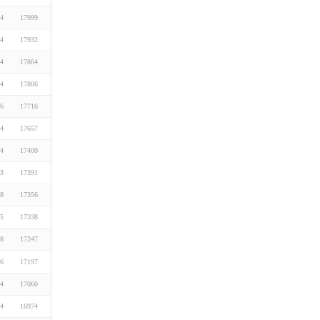
24
17999
24
17932
24
17864
24
17806
16
17716
24
17657
24
17400
23
17391
28
17356
05
17338
28
17247
16
17197
24
17060
24
16974