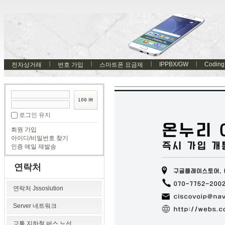
IPPBX/GW
Coding
전자상거래
번호 가입
스마트폰 요금제
로그인 유지
회원 가입
아이디/비밀번호 찾기
인증 메일 재발송
연락처
연락처 Jssoslution
Server 네트워크
교통 지하철 버스 노선