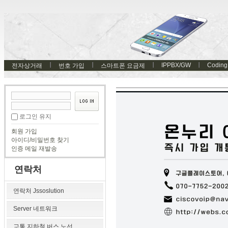
IPPBX/GW
Coding
전자상거래
번호 가입
스마트폰 요금제
로그인 유지
회원 가입
아이디/비밀번호 찾기
인증 메일 재발송
연락처
연락처 Jssoslution
Server 네트워크
교통 지하철 버스 노선