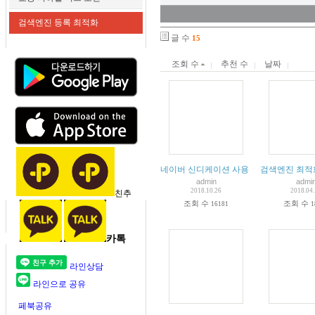
검색엔진 등록 최적화
글 수
15
조회 수
추천 수
날짜
네이버 신디케이션 사용 가이드
검색엔진 최적화
admin
admi
2018.10.26
2018.04
친추
조회 수
조회 수
16181
1
카톡
라인상담
라인으로 공유
페북공유