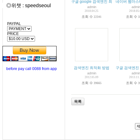
구글 google 검색엔진 최적화(SEO) 초
네이버 웹마스터
◎위챗 : speedseoul
admin
admi
2018.04.25
2018.05
조회 수
조회 수
22341
3
PAYPAL
PRICE
검색엔진 최적화 방법
구글 검색엔진 
before pay call 0088 from app
admin
admi
2012.05.09
2013.11
조회 수
조회 수
39665
3
목록