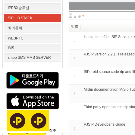
IPPBX솔루션
글 수
7
SIP LIB STACK
번호
회의통화
Illustration of the SIP Servi
WEBRTC
7
IMS
PJSIP version 2.2.1 is released
smpp SMS MMS SERVER
6
SIPdroid source code rtp and I
5
MjSip documentation MjSip Tut
4
Third party open source sip sta
3
PJSIP Developer’s Guide
2
친추