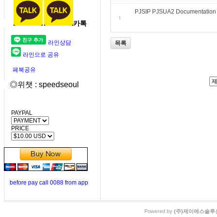
PJSIP PJSUA2 Documentation
1
카톡
라인상담
목록
라인으로 공유
페북공유
◎위챗 : speedseoul
PAYPAL
PRICE
before pay call 0088 from app
Powered by
(주)제이에스솔루션