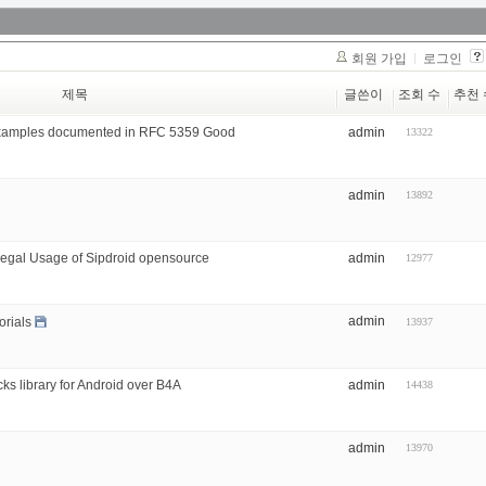
회원 가입
로그인
제목
글쓴이
조회 수
추천 
ce examples documented in RFC 5359 Good
admin
13322
admin
13892
llegal Usage of Sipdroid opensource
admin
12977
admin
orials
13937
cks library for Android over B4A
admin
14438
admin
13970