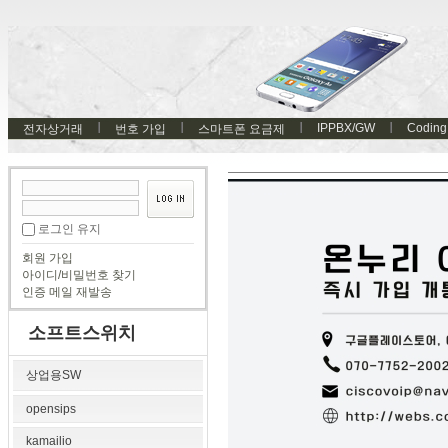
IPPBX/GW
Coding
전자상거래
번호 가입
스마트폰 요금제
로그인 유지
회원 가입
아이디/비밀번호 찾기
인증 메일 재발송
소프트스위치
상업용SW
opensips
kamailio