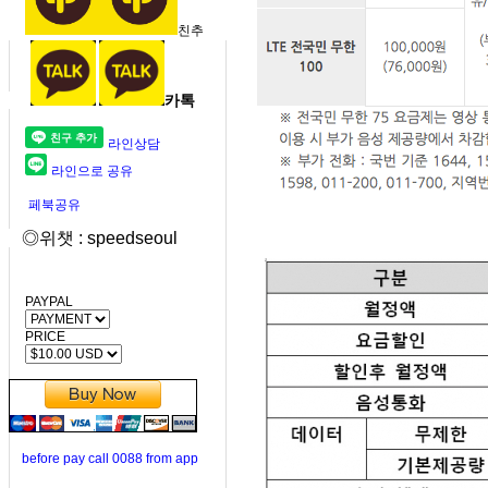
친추
카톡
라인상담
라인으로 공유
페북공유
◎위챗 : speedseoul
PAYPAL
PRICE
before pay call 0088 from app