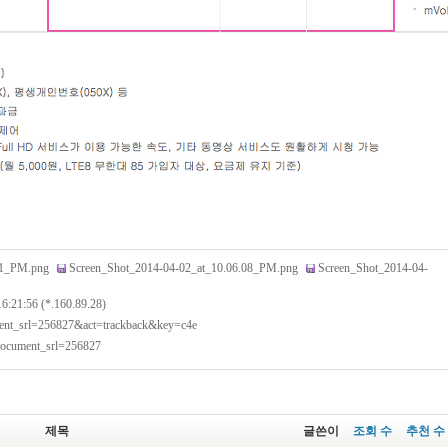
.41_PM.png
Screen_Shot_2014-04-02_at_10.06.08_PM.png
Screen_Shot_2014-04-
16:21:56 (*.160.89.28)
ument_srl=256827&act=trackback&key=c4e
?document_srl=256827
제목
글쓴이
조회 수
추천 수