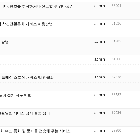
admin
33204
니다. 번호를 추적하거나 신고할 수 있나요?
admin
31536
KT올레 착신전환 서비스 안내사항 착신전환통화 서비스 이용방법
admin
31285
 방법
admin
31906
admin
32378
법 플레이 스토어 서비스 및 한글화
admin
33582
토어 설치 직구 방법
admin
30736
신전환 서비스 와 착신전환일반 서비스 상세 설명 정리
admin
29980
화 수신 통화 및 문자를 전송해 주는 서비스