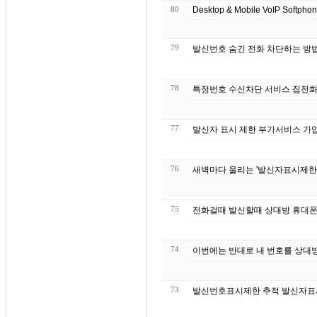
80
Desktop & Mobile VoIP Softpho
79
발신번호 숨긴 전화 차단하는 방법
78
특정번호 수신차
77
발신자 표시 제한 부가서비스 가입 
76
새벽마다 울리는 '발신자표시제한'
75
전화걸때 발신할때 상대방 휴대폰 
74
이번에는 반대로 내 번호를 상대방
73
발신번호표시제한 추적 발신자표시제