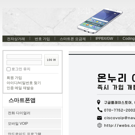
IPPBX/GW
Coding
전자상거래
번호 가입
스마트폰 요금제
로그인 유지
회원 가입
아이디/비밀번호 찾기
인증 메일 재발송
스마트폰앱
전화 다이얼러
모바일 VOIP
안드로이드 프로그램