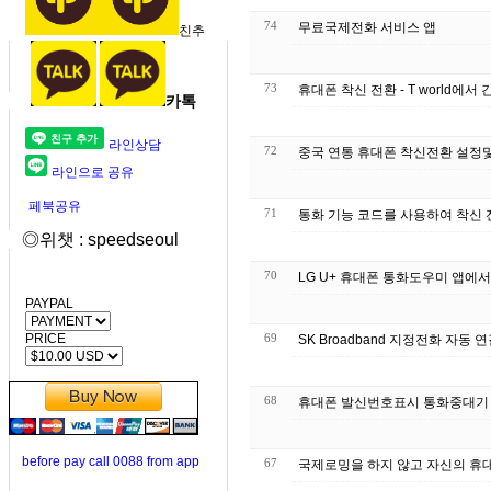
74
무료국제전화 서비스 앱
친추
73
휴대폰 착신 전환 - T world에서
카톡
라인상담
72
중국 연통 휴대폰 착신전환 설정
라인으로 공유
페북공유
71
통화 기능 코드를 사용하여 착신 
◎위챗 : speedseoul
70
LG U+ 휴대폰 통화도우미 앱에
PAYPAL
PRICE
69
SK Broadband 지정전화 자동
68
휴대폰 발신번호표시 통화중대기
before pay call 0088 from app
67
국제로밍을 하지 않고 자신의 휴