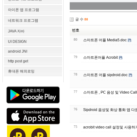
아이폰 앱 프로그램
글 수
80
네트워크 프로그램
번호
JAVA 자바
80
스마트폰 어플 Media5.doc
UI DESIGN
android JNI
79
스마트폰어플 Acrobit
http post get
휴대폰 해외로밍
78
스마트폰 어플 sipdroid.doc
77
스마트폰 , PC 음성 및 Video Ca
76
Sipdroid 음성및 화상 통화 앱
75
acrobit video call 설정및 사용하