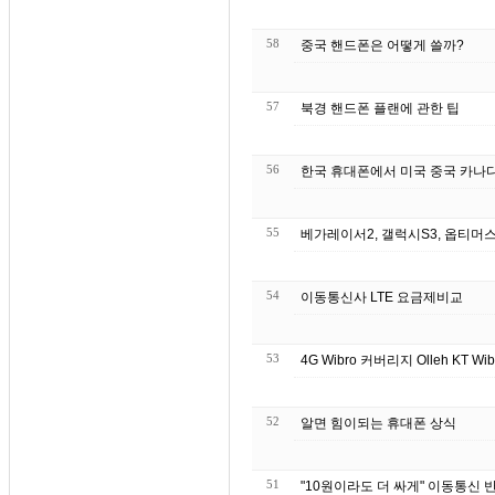
58
중국 핸드폰은 어떻게 쓸까?
57
북경 핸드폰 플랜에 관한 팁
56
한국 휴대폰에서 미국 중국 카나
55
베가레이서2, 갤럭시S3, 옵티머스
54
이동통신사 LTE 요금제비교
53
4G Wibro 커버리지 Olleh KT W
52
알면 힘이되는 휴대폰 상식
51
"10원이라도 더 싸게" 이동통신 