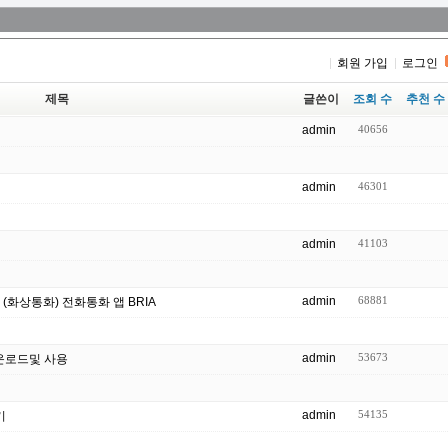
회원 가입
로그인
제목
글쓴이
조회 수
추천 수
admin
40656
admin
46301
admin
41103
admin
68881
ll (화상통화) 전화통화 앱 BRIA
admin
53673
 다운로드및 사용
admin
54135
기