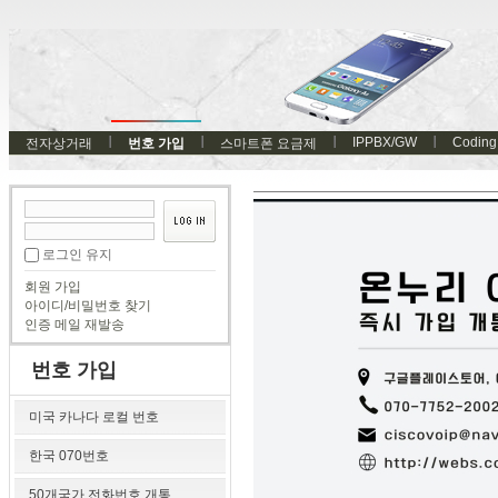
IPPBX/GW
Coding
전자상거래
번호 가입
스마트폰 요금제
로그인 유지
회원 가입
아이디/비밀번호 찾기
인증 메일 재발송
번호 가입
미국 카나다 로컬 번호
한국 070번호
50개국가 전화번호 개통