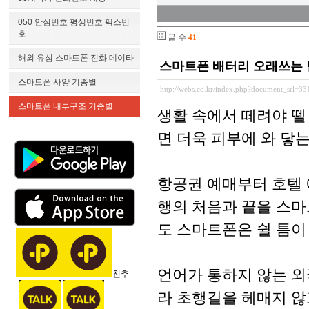
050 안심번호 평생번호 팩스번
호
글 수
41
해외 유심 스마트폰 전화 데이타
스마트폰 배터리 오래쓰는 
스마트폰 사양 기종별
http://webs.co.kr/index.php?document_srl=3
스마트폰 내부구조 기종별
생활 속에서 떼려야 뗄
면 더욱 피부에 와 닿는
항공권 예매부터 호텔 예
행의 처음과 끝을 스
도 스마트폰은 쉴 틈이
언어가 통하지 않는 외
친추
라 초행길을 헤매지 않