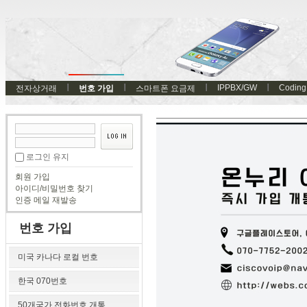
IPPBX/GW
Coding
전자상거래
번호 가입
스마트폰 요금제
로그인 유지
회원 가입
아이디/비밀번호 찾기
인증 메일 재발송
번호 가입
미국 카나다 로컬 번호
한국 070번호
50개국가 전화번호 개통