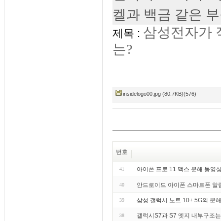
켈과 백금 같은 
삼성전자가 직
제목 :
는?
insidelogo00.jpg (80.7KB)(576)
번호
아이폰 프로 11 맥스 분해 동영
41
안드로이드 아이폰 스마트폰 알림 알림
40
삼성 갤럭시 노트 10+ 5G의 분
39
갤럭시S7과 S7 엣지 내부구조는
38