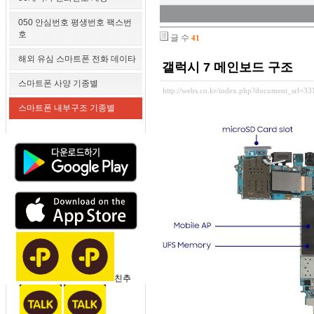
050 안심번호 평생번호 팩스번
호
글 수
41
해외 유심 스마트폰 전화 데이타
갤럭시 7 메인보드 구조
스마트폰 사양 기종별
http://webs.co.kr/index.php?document_srl=3
스마트폰 내부구조 기종별
친추