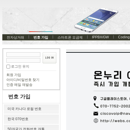
IPPBX/GW
Coding
전자상거래
번호 가입
스마트폰 요금제
로그인 유지
회원 가입
아이디/비밀번호 찾기
인증 메일 재발송
번호 가입
미국 카나다 로컬 번호
한국 070번호
50개국가 전화번호 개통