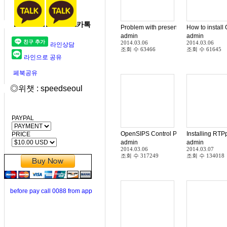
카톡
Problem with presence_xml module Op
How to instal
admin
admin
2014.03.06
2014.03.06
라인상담
조회 수
63466
조회 수
61645
라인으로 공유
페북공유
◎위챗 : speedseoul
PAYPAL
OpenSIPS Control Panel (OCP) Install
PRICE
admin
admin
2014.03.06
2014.03.07
조회 수
317249
조회 수
134018
before pay call 0088 from app