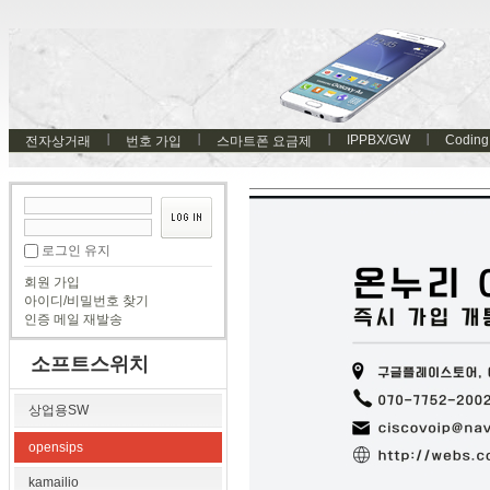
IPPBX/GW
Coding
전자상거래
번호 가입
스마트폰 요금제
로그인 유지
회원 가입
아이디/비밀번호 찾기
인증 메일 재발송
소프트스위치
상업용SW
opensips
kamailio