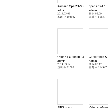
Kamailo OpenSIPs installation on De
admin
admin
2014.03.09
2014.03.09
조회 수
108062
조회 수
51557
OpenSIPS configuration for 2 or more
Conference Su
admin
admin
2014.03.12
2014.03.12
조회 수
91366
조회 수
114947
SIPSorcery
Video confere