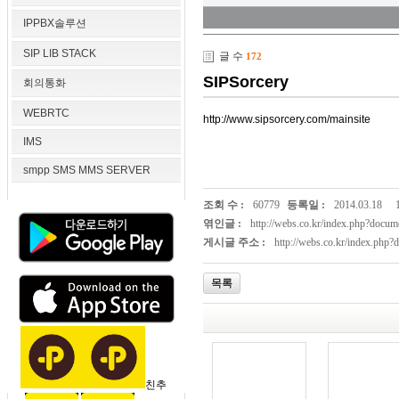
IPPBX솔루션
SIP LIB STACK
글 수
172
SIPSorcery
회의통화
WEBRTC
http://www.sipsorcery.com/mainsite
IMS
smpp SMS MMS SERVER
조회 수 :
60779
등록일 :
2014.03.18
엮인글 :
http://webs.co.kr/index.php?doc
게시글 주소 :
http://webs.co.kr/index.php
목록
친추