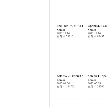
The FreeRADIUS Project
OpenH323 Gat
admin
admin
2011.12.14
2011.12.14
조회 수
59210
조회 수
69437
Asterisk v1.4x built on FreeBSD v7.1 
debia
admin
admin
2012.01.06
2023.06.25
조회 수
184762
조회 수
24500