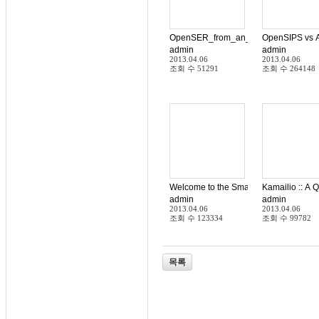
OpenSER_from_an_asterisk_POV
OpenSIPS vs A
admin
admin
2013.04.06
2013.04.06
조회 수
51291
조회 수
264148
Welcome to the Smartvox Knowledge
Kamailio :: A Q
admin
admin
2013.04.06
2013.04.06
조회 수
123334
조회 수
99782
목록