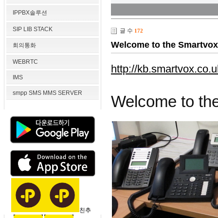
IPPBX솔루션
SIP LIB STACK
글 수
172
Welcome to the Smartvo
회의통화
WEBRTC
http://kb.smartvox.co.u
IMS
smpp SMS MMS SERVER
Welcome to th
친추