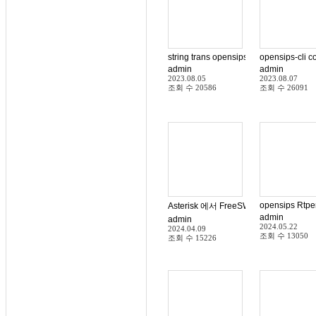
string trans opensips
opensips-cli 
admin
admin
2023.08.05
2023.08.07
조회 수
20586
조회 수
26091
opensips Rtpen
Asterisk 에서 FreeSWITCH 전환
admin
admin
2024.05.22
2024.04.09
조회 수
13050
조회 수
15226