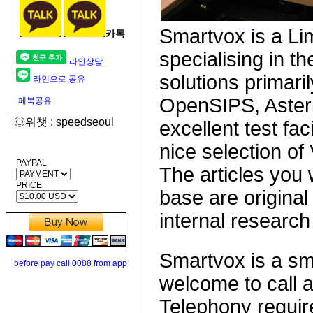
Smartvox is a Li
카톡
specialising in t
라인상담
solutions primar
라인으로 공유
OpenSIPS, Aste
페북공유
◎위챗 : speedseoul
excellent test fac
nice selection of
PAYPAL
The articles you 
PRICE
base are original
internal research
Smartvox is a sm
before pay call 0088 from app
welcome to call a
Telephony requir