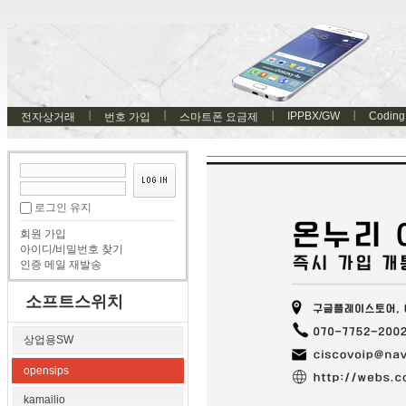
IPPBX/GW
Coding
전자상거래
번호 가입
스마트폰 요금제
로그인 유지
회원 가입
아이디/비밀번호 찾기
인증 메일 재발송
소프트스위치
상업용SW
opensips
kamailio