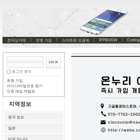
IPPBX/GW
Coding
전자상거래
번호 가입
스마트폰 요금제
로그인 유지
회원 가입
아이디/비밀번호 찾기
인증 메일 재발송
지역정보
중국 정보
일본
미국 카나다