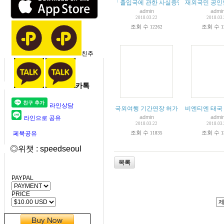
「출입국에 관한 사실증명」발급 서비스 
재외국민 공인
admin
admi
2018.03.22
2018.03
조회 수
조회 수
12262
1
친추
카톡
라인상담
국외여행 기간연장 허가
비엔티엔 태국
admin
admi
라인으로 공유
2018.03.22
2018.03
조회 수
조회 수
페북공유
11835
1
◎위챗 : speedseoul
목록
PAYPAL
PRICE