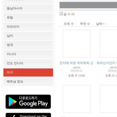
동남아시아
글 수
15
유럽
조회 수
추천 수
날짜
아프리카
남미
영국
카나다
인지에 의한 국적취득 신고 절차 및 구비
재외선거인이 
인도 인디아
admin
admi
2018.03.22
2018.03
태국
조회 수
조회 수
12398
1
베트남 정보