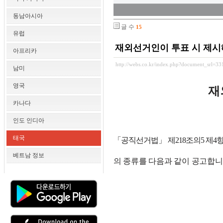
동남아시아
글 수
15
유럽
재외선거인이 투표 시 제시
아프리카
http://webs.co.kr/index.php?document_srl=3
남미
영국
재
카나다
인도 인디아
태국
「
공직선거법
」
제
218
조의
5
제
4
베트남 정보
의 종류를 다음과 같이 공고합