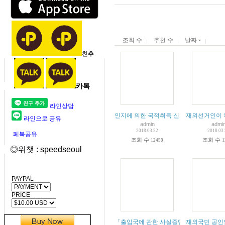
조회 수
추천 수
날짜
친추
카톡
라인상담
인지에 의한 국적취득 신고 절차 및 구비
재외선거인이 
라인으로 공유
admin
admi
2018.03.22
2018.03
페북공유
조회 수
조회 수
12450
1
◎위챗 : speedseoul
PAYPAL
PRICE
「출입국에 관한 사실증명」발급 서비스 
재외국민 공인