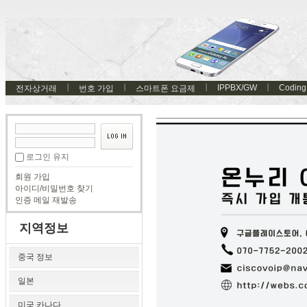
IPPBX/GW
Coding
전자상거래
번호 가입
스마트폰 요금제
로그인 유지
회원 가입
아이디/비밀번호 찾기
인증 메일 재발송
지역정보
중국 정보
일본
미국 카나다