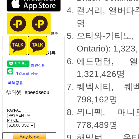
캘거리, 앨버타주(Cal
명
친추
오타와-가티노, 온
Ontario): 1,32
카톡
에드먼턴, 앨버타주
라인상담
1,321,426명
라인으로 공유
페북공유
퀘벡시티, 퀘벡주(
◎위챗 : speedseoul
798,162명
위니펙, 매니토바주
PAYPAL
PRICE
778,489명
해밀턴, 온타리오주