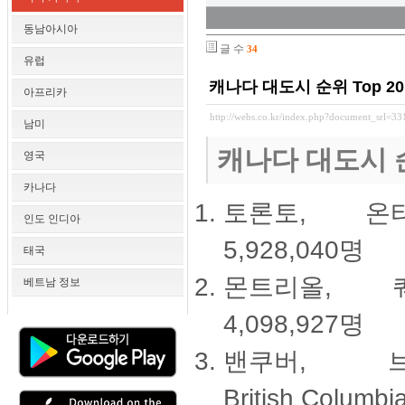
동남아시아
글 수
34
유럽
캐나다 대도시 순위 Top 20 
아프리카
http://webs.co.kr/index.php?document_srl=3
남미
캐나다 대도시 순위
영국
카나다
토론토, 온타리오
인도 인디아
5,928,040명
태국
몬트리올, 퀘벡주
베트남 정보
4,098,927명
밴쿠버, 브리티
British Columbi