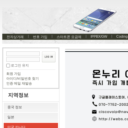
IPPBX/GW
Coding
전자상거래
번호 가입
스마트폰 요금제
로그인 유지
회원 가입
아이디/비밀번호 찾기
인증 메일 재발송
지역정보
중국 정보
일본
미국 카나다