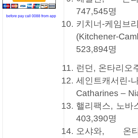
747,545명
before pay call 0088 from app
키치너-케임
(Kitchener-Ca
523,894명
런던, 온타리오주(Lo
세인트캐서린-
Catharines – Ni
핼리팩스, 노바스코샤주
403,390명
오샤와, 온타리오