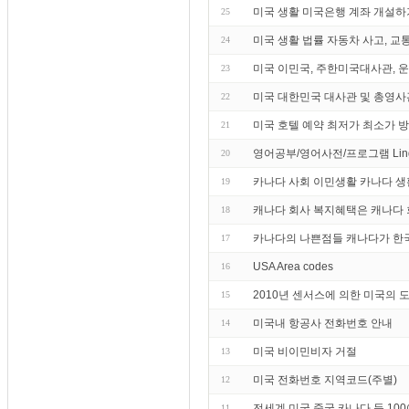
미국 생활 미국은행 계좌 개설하
25
미국 생활 법률 자동차 사고, 교
24
미국 이민국, 주한미국대사관, 운전
23
미국 대한민국 대사관 및 총영사
22
미국 호텔 예약 최저가 최소가 
21
영어공부/영어사전/프로그램 Lin
20
카나다 사회 이민생활 카나다 생
19
캐나다 회사 복지혜택은 캐나다 
18
카나다의 나쁜점들 캐나다가 한국
17
USA Area codes
16
2010년 센서스에 의한 미국의 
15
미국내 항공사 전화번호 안내
14
미국 비이민비자 거절
13
미국 전화번호 지역코드(주별)
12
전세계 미국 중국 카나다 등 10
11