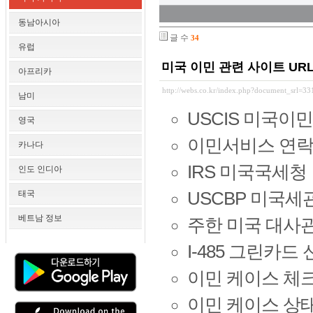
동남아시아
글 수
34
유럽
미국 이민 관련 사이트 UR
아프리카
http://webs.co.kr/index.php?document_srl=3
남미
USCIS 미국이
영국
이민서비스 연
카나다
IRS 미국국세청
인도 인디아
태국
USCBP 미국세
베트남 정보
주한 미국 대사
I-485 그린카드
이민 케이스 체
이민 케이스 상