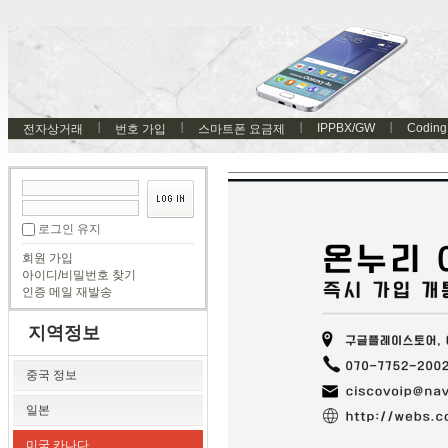
IPPBX/GW
Coding
전자상거래
번호 가입
스마트폰 요금제
로그인 유지
회원 가입
아이디/비밀번호 찾기
인증 메일 재발송
지역정보
중국 정보
일본
미국 카나다