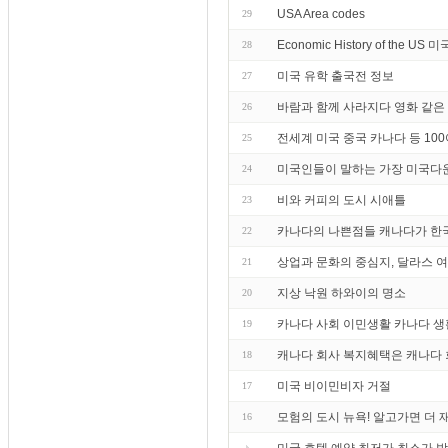
USA Area codes
29
Economic History of the U
28
미국 유학 출국전 정보
27
바람과 함께 사라지다 영화 같은
26
전세계 미국 중국 카나다 등 10
25
미국인들이 말하는 가장 미국다
24
비와 커피의 도시 시애틀
23
카나다의 나쁜점들 캐나다가 한국
22
상업과 문화의 중심지, 달라스 
21
지상 낙원 하와이의 명소
20
카나다 사회 이민생활 카나다 생
19
캐나다 회사 복지혜택은 캐나다 
18
미국 비이민비자 거절
17
모험의 도시 뉴욕! 알고가면 더 
16