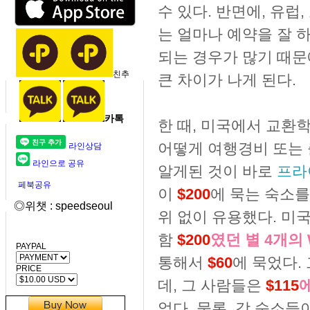
수 있다. 반면에, 유럽
는 얼마나 예약을 잘 
되는 경우가 많기 때문
친추
큰 차이가 나게 된다.
카톡
한 때, 미국에서 교환
어떻게 여행경비 또는
라인상담
라인으로 공유
알게된 것이 바로
프라이
페북공유
이
$200
에 묵는 숙소를
◎위챗 : speedseoul
위 없이 유용했다. 미국
함
$200
였던 별 4개의
PAYPAL
통해서
$60
에 묵었다.
PRICE
데, 그 사람들은
$115
에
었다. 물론, 각 숙소