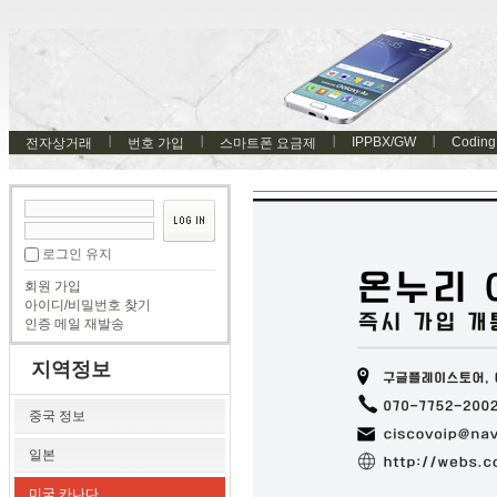
IPPBX/GW
Coding
전자상거래
번호 가입
스마트폰 요금제
로그인 유지
회원 가입
아이디/비밀번호 찾기
인증 메일 재발송
지역정보
중국 정보
일본
미국 카나다