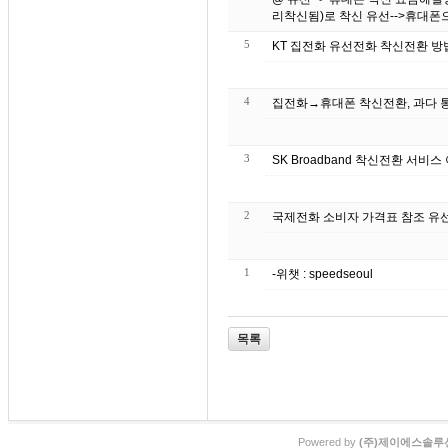
리착신됨)로 착신 유선-->휴대폰으로
5
4
3
SK Broadband 착신전환 서비
2
국제전화 소비자 가격표 참조 유
1
-위챗 : speedseoul
목록
Powered by
(주)제이에스솔루션