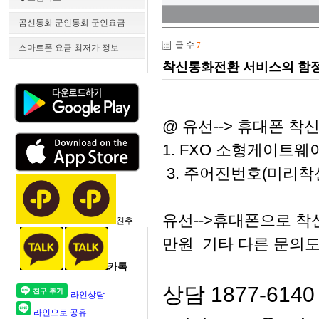
곰신통화 군인통화 군인요금
글 수
7
스마트폰 요금 최저가 정보
착신통화전환 서비스의 함정 
@ 유선--> 휴대폰 
1. FXO 소형게이트웨
3. 주어진번호(미리착
유선-->휴대폰으로 착신료
친추
만원 기타 다른 문의도
카톡
상담 1877-6140 ,
라인상담
라인으로 공유