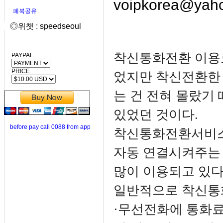
voipkorea@yaho
페북공유
◎위챗 : speedseoul
착신통화전환 이용료
PAYPAL
PRICE
었지만 착신전환한
는 건 전혀 몰랐기
있었던 것이다.
before pay call 0088 from app
착신통화전환서비스
자동 연결시켜주는
많이 이용되고 있다
일반적으로 착신통
·무선전화에 통화