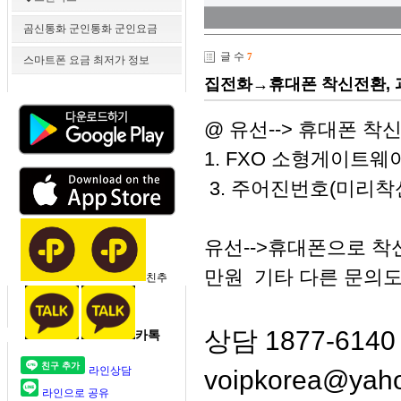
곰신통화 군인통화 군인요금
글 수
7
스마트폰 요금 최저가 정보
집전화→휴대폰 착신전환, 과
@ 유선--> 휴대폰 
1. FXO 소형게이트웨
3. 주어진번호(미리착
유선-->휴대폰으로 착신료
만원 기타 다른 문의도
친추
상담 1877-6140 ,
카톡
라인상담
voipkorea@yaho
라인으로 공유