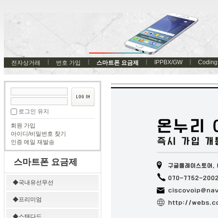
IPPBX/GW
Coding
전자상거래
번호 가입
스마트폰 요금제
로그인 유지
회원 가입
아이디/비밀번호 찾기
인증 메일 재발송
스마트폰 요금제
◆국내유선무선
◆프리미엄
◆스탠다드