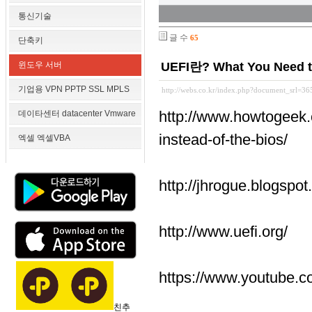
통신기술
글 수
65
단축키
윈도우 서버
UEFI란? What You Need to
기업용 VPN PPTP SSL MPLS
http://webs.co.kr/index.php?document_srl=3
http://www.howtogeek.
데이타센터 datacenter Vmware
instead-of-the-bios/
엑셀 엑셀VBA
http://jhrogue.blogspot
http://www.uefi.org/
https://www.youtube.
친추