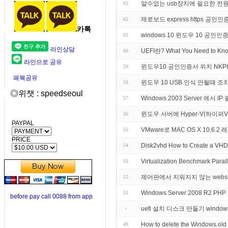
알수없는 usb장치에 필요한 전
63
제로보드 express https 공
62
카톡
windows 10 윈도우 10 공인인
61
라인상담
UEFI란? What You Need to Know
60
라인으로 공유
윈도우10 공인인증서 위치 NKPI
59
페북공유
윈도우 10 USB 인식 안될때 조
58
◎위챗 : speedseoul
Windows 2003 Server 에서 I
57
윈도우 서버에 Hyper-V(하이퍼
56
PAYPAL
VMware로 MAC OS X 10.6
55
PRICE
Disk2vhd How to Create a VHD (
54
Virtualization Benchmark Parall
53
제어판에서 지워지지 않는 webss
52
Windows Server 2008 R2 P
51
before pay call 0088 from app
uefi 설치 디스크 만들기 window
How to delete the Windows.old
49