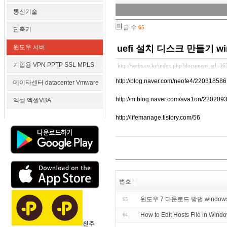
통신기술
글 수
65
단축키
윈도우 서버
uefi 설치 디스크 만들기 wi
기업용 VPN PPTP SSL MPLS
http://webs.co.kr/index.php?document_srl=3
http://blog.naver.com/neofe4/22031858
데이타센터 datacenter Vmware
http://m.blog.naver.com/ava1on/22020
엑셀 엑셀VBA
http://lifemanage.tistory.com/56
번호
윈도우 7 다운로드 방법 windows 7 i
65
How to Edit Hosts File in 
64
친추