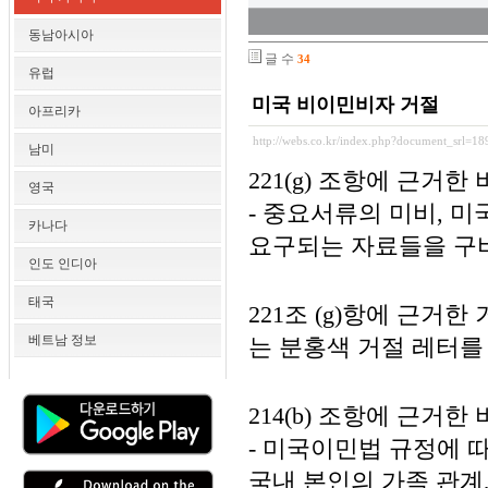
동남아시아
글 수
34
유럽
미국 비이민비자 거절
아프리카
http://webs.co.kr/index.php?document_srl=18
남미
221(g) 조항에 근거한
영국
- 중요서류의 미비, 
카나다
요구되는 자료들을 구
인도 인디아
태국
221조 (g)항에 근
베트남 정보
는 분홍색 거절 레터를
214(b) 조항에 근거한
- 미국이민법 규정에 
국내 본인의 가족 관계,