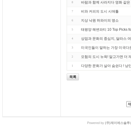
바람과 함께 사라지다 영화 같은
8
비와 커피의 도시 시애틀
7
지상 낙원 하와이의 명소
6
태평양 해변파티 10 Top Picks fo
5
상업과 문화의 중심지, 달라스 
4
미국인들이 말하는 가장 미국다
3
모험의 도시 뉴욕! 알고가면 더 
2
다양한 문화가 살아 숨쉰다 ! 낭
1
목록
Powered by
(주)제이에스솔루션