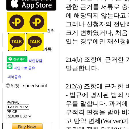
관한 근거를 서류로 충
에 해당되지 않는다고 
그러나 신청자의 전반적
친추
크게 변하였거나, 처음
있는 경우에만 재신청
카톡
214(b) 조항에 근
라인상담
발급합니다.
라인으로 공유
페북공유
212(a) 조항에 근거한
◎위챗 : speedseoul
- 법규에 명시된 범죄
우를 말합니다. 과거에
PAYPAL
부적격 판정을 받아 비자
PRICE
고 만약 면제(Waive