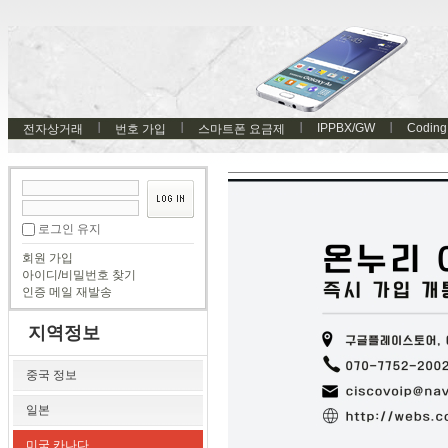
IPPBX/GW
Coding
전자상거래
번호 가입
스마트폰 요금제
로그인 유지
회원 가입
아이디/비밀번호 찾기
인증 메일 재발송
지역정보
중국 정보
일본
미국 카나다