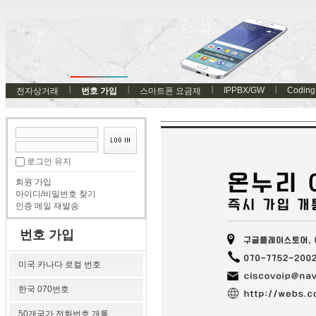
IPPBX/GW
Coding
전자상거래
번호 가입
스마트폰 요금제
로그인 유지
회원 가입
아이디/비밀번호 찾기
인증 메일 재발송
번호 가입
미국 카나다 로컬 번호
한국 070번호
50개국가 전화번호 개통