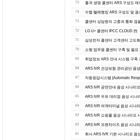
75
흥국 생명 콜센터 ARS 구성도 매뉴 
74
수협 텔레뱅킹 ARS 구성도 및 음성 매
73
콜센터 상담원의 고충과 통화 끊
72
LG U+ 콜센터 IPCC CLOUD
71
삼성전자 콜센타 고객센터 고도화 
70
소형 업무용 콜센타 구축 및 필요
69
취업정보 ARS 안내 시스템 구축
68
ARS IVR 건강보험 관리공단 음
67
자동응답시스템 [Automatic Re
66
ARS IVR 공연안내 음성 시나리
65
ARS IVR 우유 대리점 음성 시나
64
ARS IVR 여객터미널 음성 시나
63
ARS IVR 쇼핑몰 음성 시나리오 
62
ARS IVR 프렌차이즈 음성 시나
61
회사 ARS IVR 기본 시나리오 음