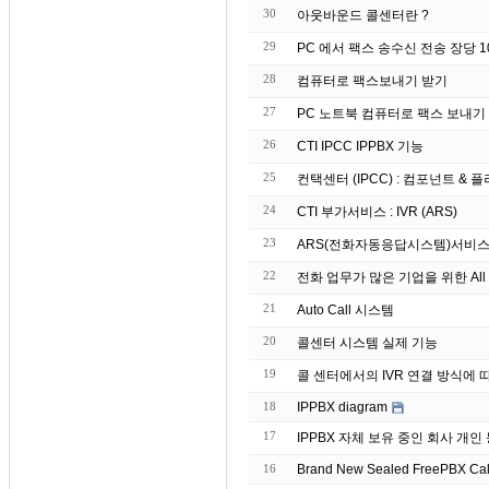
30
아웃바운드 콜센터란 ?
29
PC 에서 팩스 송수신 전송 장당 10원
28
컴퓨터로 팩스보내기 받기
27
26
CTI IPCC IPPBX 기능
25
컨택센터 (IPCC) : 컴포넌트 & 플러그
24
CTI 부가서비스 : IVR (ARS)
23
ARS(전화자동응답시스템)서비스
22
전화 업무가 많은 기업을 위한 All 
21
Auto Call 시스템
20
콜센터 시스템 실제 기능
19
콜 센터에서의 IVR 연결 방식에 
18
IPPBX diagram
17
IPPBX 자체 보유 중인 회
16
Brand