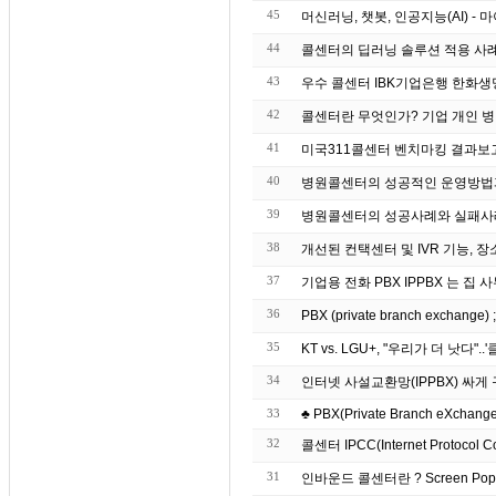
45
머신러닝, 챗봇, 인공지능(AI) 
44
43
우수 콜센터 IBK기업은
42
콜센터란 무엇인가? 기업 개인 병
41
미국311콜센터 벤치마킹 결과보
40
병원콜센터의 성공적인 운영방법
39
병원콜센터의 성공사례와 실패사
38
개선된 컨택센터 및 IVR 기능, 장
37
기업용 전화 PBX IPP
36
PBX (private branch exchang
35
KT vs. LGU+, "우리가 더 낫다"
34
인터넷 사설교환망(IPPBX) 싸
33
♣ PBX(Private Branch eXchange)
32
콜센터 IPCC(Internet Protocol C
31
인바운드 콜센터란 ? S