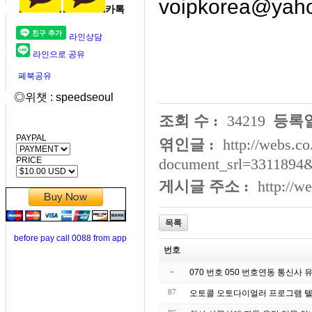
voipkorea@yaho
카톡
라인상담
라인으로 공유
페북공유
◎위챗 : speedseoul
조회 수 :
34219
등록일
PAYPAL
엮인글 :
http://webs.co
PRICE
document_srl=3311894
게시글 주소 :
http://w
목록
before pay call 0088 from app
번호
»
070 번호 050 번호연동 통신사
87
오토콜 오토다이얼러 프로그램 텔