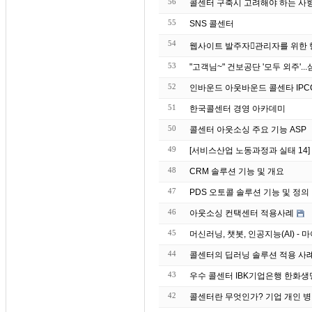
56
콜센터 구축시 고려해야 하는 사
55
SNS 콜센터
54
53
52
인바운드 아웃바운드 콜센타 IPC
51
한국콜센터 경영 아카데미
50
콜센터 아웃소싱 주요 기능 ASP
49
[서비스산업 노동과정과 실태 14
48
CRM 솔루션 기능 및 개요
47
PDS 오토콜 솔루션 기능 및 정의
46
아웃소싱 컨택센터 적용사례
45
머신러닝, 챗봇, 인공지능(AI) 
44
43
우수 콜센터 IBK기업은
42
콜센터란 무엇인가? 기업 개인 병