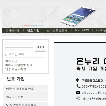
IPPBX/GW
Coding
전자상거래
번호 가입
스마트폰 요금제
로그인 유지
회원 가입
아이디/비밀번호 찾기
인증 메일 재발송
번호 가입
미국 카나다 로컬 번호
한국 070번호
50개국가 전화번호 개통