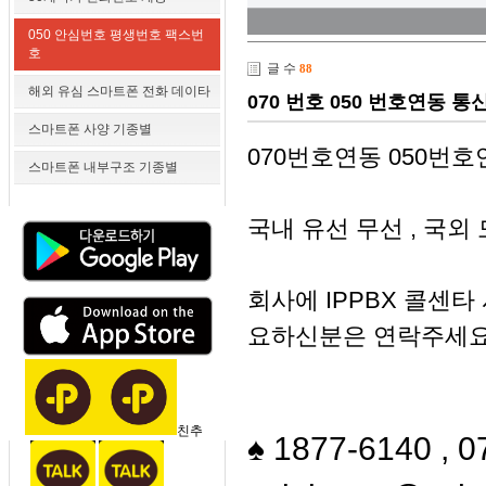
050 안심번호 평생번호 팩스번
호
글 수
88
해외 유심 스마트폰 전화 데이타
070 번호 050 번호연동
스마트폰 사양 기종별
070번호연동 050번
스마트폰 내부구조 기종별
국내 유선 무선 , 국
회사에 IPPBX 콜센타 
요하신분은 연락주세요
친추
♠
1877-6140 , 0