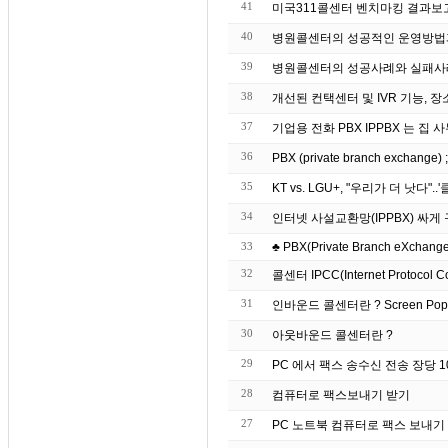
41
미국311콜센터 벤치마킹 결과보
40
병원콜센터의 성공적인 운영방법
39
병원콜센터의 성공사례와 실패사
38
개선된 컨택센터 및 IVR 기능, 장
37
기업용 전화 PBX IPP
36
PBX (private branch exchang
35
KT vs. LGU+, "우리가 더 낫다"
34
인터넷 사설교환망(IPPBX) 싸
33
♣ PBX(Private Branch eXchange)
32
콜센터 IPCC(Internet Protocol C
31
인바운드 콜센터란 ? S
30
아웃바운드 콜센터란 ?
29
PC 에서 팩스 송수신 전송 장당 10원
28
컴퓨터로 팩스보내기 받기
27