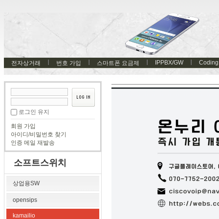
IPPBX/GW
Coding
전자상거래
번호 가입
스마트폰 요금제
로그인 유지
회원 가입
아이디/비밀번호 찾기
인증 메일 재발송
소프트스위치
상업용SW
opensips
kamailio