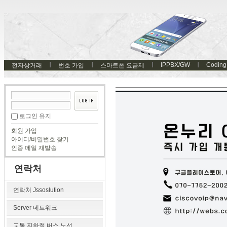
IPPBX/GW
Coding
전자상거래
번호 가입
스마트폰 요금제
로그인 유지
회원 가입
아이디/비밀번호 찾기
인증 메일 재발송
연락처
연락처 Jssoslution
Server 네트워크
교통 지하철 버스 노선