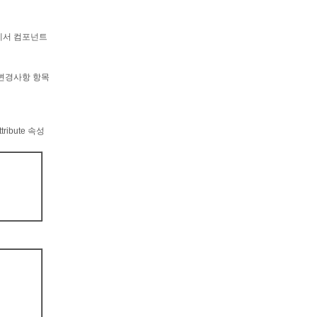
E에서 컴포넌트
 변경사항 항목
ibute 속성