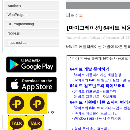
windows
WebProgram
글 수
32
DBProgramming
[마이그레이션] 64비트 적
Node.js
http://webs.co.kr/index.php?document_srl=3
https rest api
64비트 애플리케이션 개발에 따른 델
* 아래 제목을 클릭해 원하는 내용으로 
64비트 개발 준비하기
-
64비트 애플리케이션 개발환경
-
32비트와 64비트 별도의 실행파일 
64비트 컴포넌트와 라이브러리
-
64비트 컴포넌트 - 써드파티
-
64비트 컴포넌트 - 자체제작
64비트 지원에 따른 델파이 변경
-
32비트와 64비트 데이터 타입의 변
친추
-
64비트 어셈블리 프로그래밍
-
Windows api 사용 시 주의사항
그 외의 문제 추가검토하기