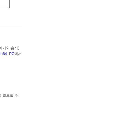
 디버거와 흡사)
Win64_PC
에서
고 빌드할 수