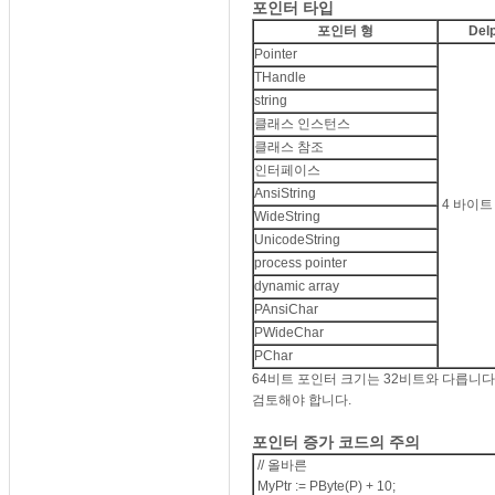
포인터 타입
포인터 형
Delp
Pointer
THandle
string
클래스 인스턴스
클래스 참조
인터페이스
AnsiString
4 바이트
WideString
UnicodeString
process pointer
dynamic array
PAnsiChar
PWideChar
PChar
64비트 포인터 크기는 32비트와 다릅니다. 
검토해야 합니다.
포인터 증가 코드의 주의
// 올바른
MyPtr := PByte(P) + 10;