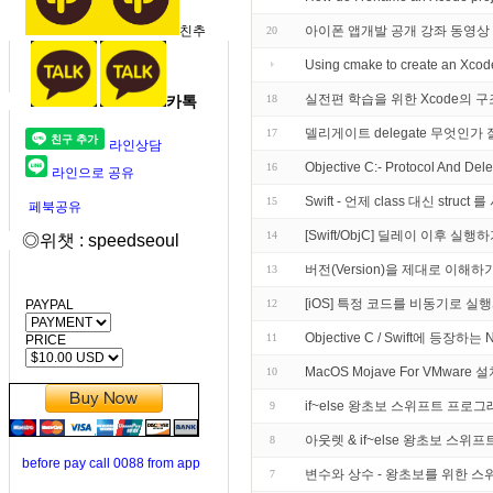
친추
아이폰 앱개발 공개 강좌 동영상
20
Using cmake to create an Xcode
실전편 학습을 위한 Xcode의
카톡
18
델리게이트 delegate 무엇인가
17
라인상담
Objective C:- Protocol And Dele
16
라인으로 공유
Swift - 언제 class 대신 struc
15
페북공유
[Swift/ObjC] 딜레이 이후 실행
14
◎위챗 : speedseoul
버전(Version)을 제대로 이해하
13
[iOS] 특정 코드를 비동기로 실
PAYPAL
12
Objective C / Swift에 등장하
11
PRICE
MacOS Mojave For VMware 
10
if~else 왕초보 스위프트 프로그래밍 강
9
아웃렛 & if~else 왕초보 스위프트 프
8
before pay call 0088 from app
변수와 상수 - 왕초보를 위한 스위프트 
7