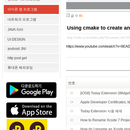
아이폰 앱 프로그램
글 수
85
네트워크 프로그램
Using cmake to create an
JAVA 자바
http://webs.co.kr/index.php?document_srl=3
UI DESIGN
https://www.youtube.com/watch?v=9E
android JNI
http post get
휴대폰 해외로밍
번호
[iOS8] Today Extension (
25
Apple Developer Certificates, I
24
Today Extension 사용 예제
23
How to Rename Xcode 7 Projec
22
How do I rename an Xco
21