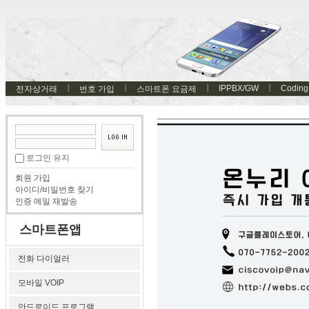
IPPBX/GW
Coding
전자상거래
번호 가입
스마트폰 요금제
로그인 유지
회원 가입
아이디/비밀번호 찾기
인증 메일 재발송
스마트폰앱
전화 다이얼러
모바일 VOIP
안드로이드 프로그램