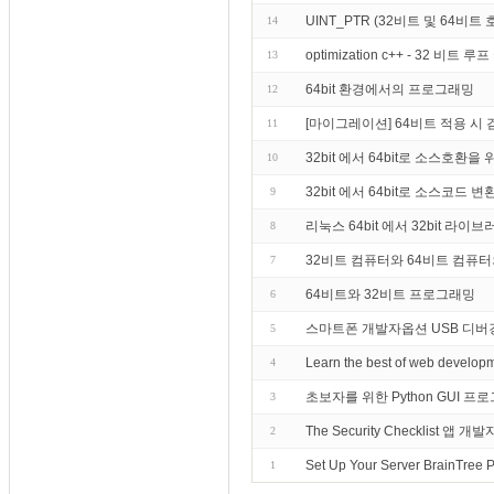
UINT_PTR (32비트 및 64비
14
optimization c++ - 32
13
64bit 환경에서의 프로그래밍
12
[마이그레이션] 64비트 적용 시
11
32bit 에서 64bit로 소스호환
10
32bit 에서 64bit로 소스코드 변
9
리눅스 64bit 에서 32bit 라
8
32비트 컴퓨터와 64비트 컴퓨
7
64비트와 32비트 프로그래밍
6
스마트폰 개발자옵션 USB 디버
5
Learn the best of web develop
4
초보자를 위한 Python GUI 프로
3
The Security Checklist 앱 개발
2
Set Up Your Server BrainTree 
1