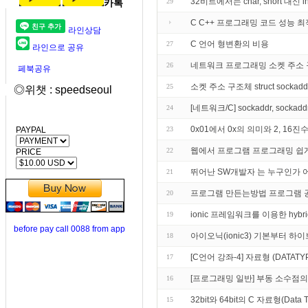
32비트에서는 char, short 대
카톡
29
C C++ 프로그래밍 코드 성능 최
라인상담
C 언어 형변환의 비용
27
라인으로 공유
네트워크 프로그래밍 소켓 주소
26
페북공유
소켓 주소 구조체 struct sockaddr st
25
◎위챗 : speedseoul
[네트워크/C] sockaddr, sockad
24
0x01에서 0x의 의미와 2, 16
PAYPAL
23
웹에서 프로그램 프로그래밍 쉽
22
PRICE
뛰어난 SW개발자 는 누구인가
21
프로그램 만든는방법 프로그램 
20
ionic 프레임워크를 이용한 hybrid
19
before pay call 0088 from app
아이오닉(ionic3) 기본부터 하
18
[C언어 강좌-4] 자료형 (DATATY
17
[프로그래밍 일반] 부동 소수점의
16
32bit와 64bit의 C 자료형(Data
15