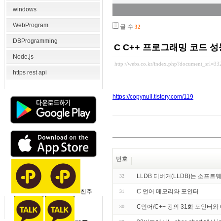
windows
WebProgram
글 수
32
DBProgramming
C C++ 프로그래밍 코드 
Node.js
http://webs.co.kr/index.php?document_srl=3
https rest api
https://copynull.tistory.com/119
번호
LLDB 디버거(LLDB)는 소프
32
친추
C 언어 메모리와 포인터
31
C언어/C++ 강의 31화 포인터와 
30