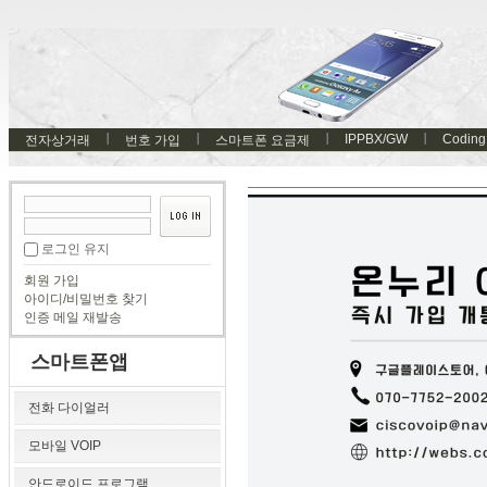
IPPBX/GW
Coding
전자상거래
번호 가입
스마트폰 요금제
로그인 유지
회원 가입
아이디/비밀번호 찾기
인증 메일 재발송
스마트폰앱
전화 다이얼러
모바일 VOIP
안드로이드 프로그램