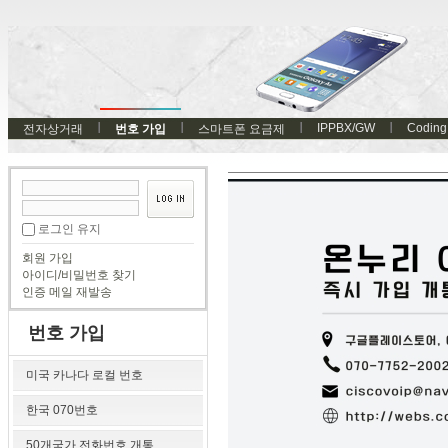
IPPBX/GW
Coding
전자상거래
번호 가입
스마트폰 요금제
로그인 유지
회원 가입
아이디/비밀번호 찾기
인증 메일 재발송
번호 가입
미국 카나다 로컬 번호
한국 070번호
50개국가 전화번호 개통