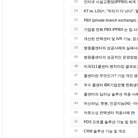
55
인터넷 사설교환망(IPPBX) 싸
54
KT vs. LGU+, "우리가 더 낫다"
53
PBX (private branch exchang
52
기업용 전화 PBX IPP
51
개선된 컨택센터 및 IVR 기능, 장
50
병원콜센터의 성공사례와 실패사
49
병원콜센터의 성공적인 운영방법
48
미국311콜센터 벤치마킹 결과보
47
콜센터란 무엇인가? 기업 개인 병
46
우수 콜센터 IBK기업은
45
44
머신러닝, 챗봇, 인공지능(AI) 
43
아웃소싱 컨택센터 적용사례
42
PDS 오토콜 솔루션 기능 및 정의
41
CRM 솔루션 기능 및 개요