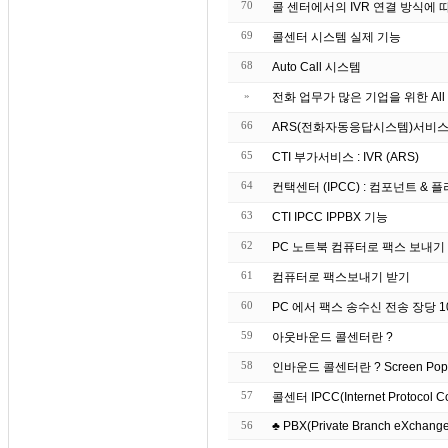
70
콜 센터에서의 IVR 연결 방식에 
69
콜센터 시스템 실제 기능
68
Auto Call 시스템
»
전화 업무가 많은 기업을 위한 All 
66
ARS(전화자동응답시스템)서비스
65
CTI 부가서비스 : IVR (ARS)
64
컨택센터 (IPCC) : 컴포넌트 & 플러그
63
CTI IPCC IPPBX 기능
62
61
컴퓨터로 팩스보내기 받기
60
PC 에서 팩스 송수신 전송 장당 10원
59
아웃바운드 콜센터란 ?
58
인바운드 콜센터란 ? S
57
콜센터 IPCC(Internet Protocol C
56
♣ PBX(Private Branch eXchange)